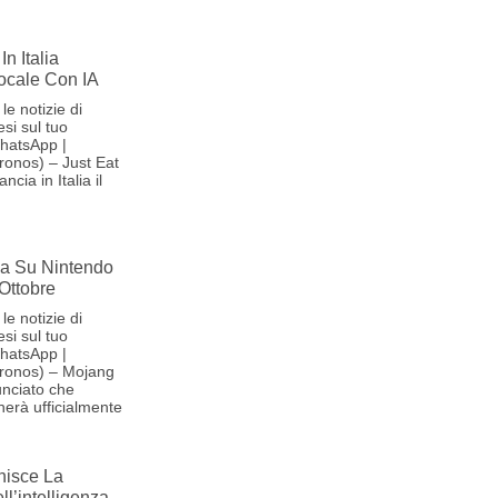
In Italia
Vocale Con IA
le notizie di
si sul tuo
hatsApp |
onos) – Just Eat
cia in Italia il
iva Su Nintendo
 Ottobre
le notizie di
si sul tuo
hatsApp |
ronos) – Mojang
nciato che
herà ufficialmente
nisce La
l’intelligenza