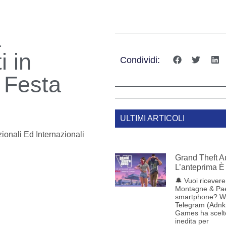
a
i in
Condividi:
 Festa
ULTIMI ARTICOLI
ionali Ed Internazionali
Grand Theft Au
L’anteprima È 
🔔 Vuoi ricevere 
Montagne & Pae
smartphone? W
Telegram (Adnk
Games ha scelt
inedita per