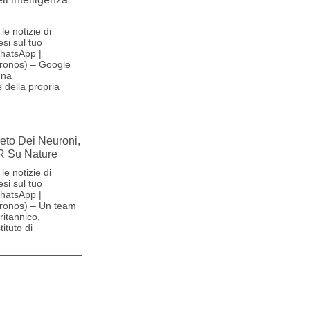
le notizie di
si sul tuo
hatsApp |
ronos) – Google
una
 della propria
reto Dei Neuroni,
R Su Nature
le notizie di
si sul tuo
hatsApp |
ronos) – Un team
britannico,
ituto di