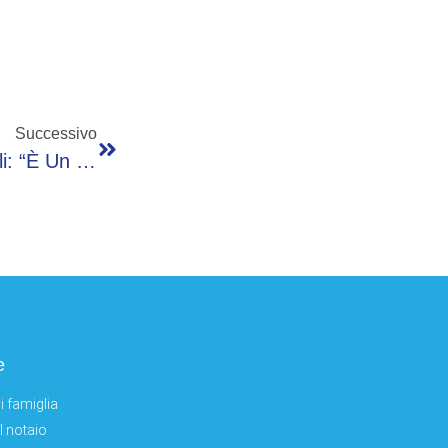
Successivo
Iran, Azmoun Non Convocato Per I Mondiali: “È Un Traditore”
e
i famiglia
el notaio