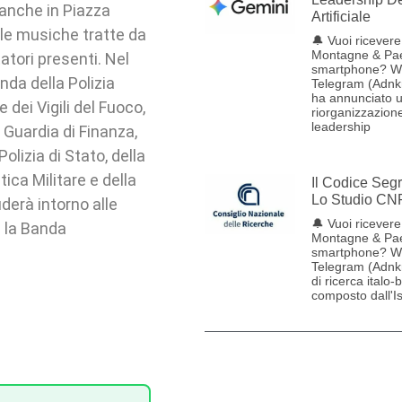
 anche in Piazza
Artificiale
 le musiche tratte da
🔔 Vuoi ricevere 
Montagne & Pae
tatori presenti. Nel
smartphone? W
nda della Polizia
Telegram (Adnk
ha annunciato 
dei Vigili del Fuoco,
riorganizzazione
leadership
 Guardia di Finanza,
olizia di Stato, della
ica Militare e della
Il Codice Seg
Lo Studio CN
derà intorno alle
🔔 Vuoi ricevere 
e la Banda
Montagne & Pae
smartphone? W
Telegram (Adnk
di ricerca italo-
composto dall'Ist