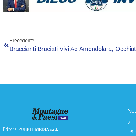
Precedente
Not
Vall
PUBBLI MEDIA s.r.l.
Editore:
Lago