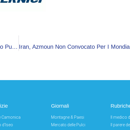
Braccianti Bruciati Vivi Ad Amendolara, Occhiuto Pubblica Il Video: “Notizie Che Fanno Vacillare La Fiducia Nell’umanità
izie
Giornali
Rubrich
e Camonica
Montagne & Paesi
Il medico d
 d'Iseo
Mercato delle Pulci
Il parere d