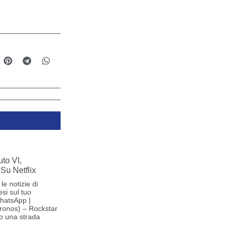
to VI,
Su Netflix
le notizie di
si sul tuo
hatsApp |
ronos) – Rockstar
o una strada