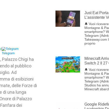
Just Eat Porta 
L’assistente 
🔔 Vuoi ricevere 
Montagne & Pae
smartphone? W
Telegram (Adnkr
Takeaway.com lan
proprio
p
|
Telegram
Minecraft Arr
, Palazzo Chigi ha
Switch 2 Il 27
rendo al pubblico
🔔 Vuoi ricevere 
iglio. Ad
Montagne & Pae
smartphone? W
mma di esibizioni
Telegram (Adnk
mate, delle Forze di
Studios ha annu
Minecraft sbarc
e di una lunga
’Onore di Palazzo
Google Ridefi
 Fanfara dei
Leadership Del