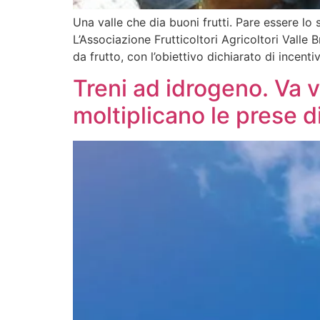
Una valle che dia buoni frutti. Pare essere lo
L’Associazione Frutticoltori Agricoltori Valle
da frutto, con l’obiettivo dichiarato di incent
Treni ad idrogeno. Va vu
moltiplicano le prese d