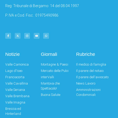
Reg: Tribunale di Bergamo: 14 del 08.04.1997
P. IVA e Cod. Fisc.: 01975490986
Notizie
Giornali
Rubriche
Valle Camonica
Montagne & Paesi
Il medico di famiglia
Lago d'Iseo
Mercato delle Pulci
Il parere del notaio
Franciacorta
interValli
Il parere dell'avvocato
Valle Cavallina
Mantova che
News Lavoro
Spettacolo!
Valle Seriana
Amministrazioni
Buona Salute
Condominiali
Valle Brembana
Valle Imagna
Brescia ed
Hinterland