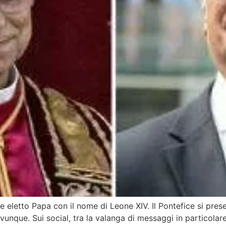
e eletto Papa con il nome di Leone XIV. Il Pontefice si prese
vunque. Sui social, tra la valanga di messaggi in particolar