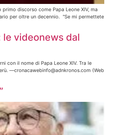
 suo primo discorso come Papa Leone XIV, ma
ario per oltre un decennio. "Se mi permettete
: le videonews dal
ni con il nome di Papa Leone XIV. Tra le
 in Perù. —cronacawebinfo@adnkronos.com (Web
”