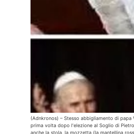
(Adnkronos) – Stesso abbigliamento di papa W
prima volta dopo l'elezione al Soglio di Pietr
anche la stola, la mozzetta (la mantellina ros