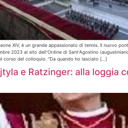
one XIV, è un grande appassionato di tennis. Il nuovo pont
tembre 2023 al sito dell'Ordine di Sant'Agostino (augustinian
nel corso del colloquio. "Da quando ho lasciato […]
yla e Ratzinger: alla loggia c