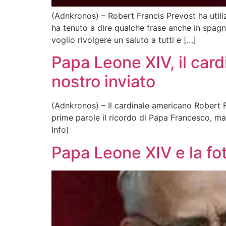
(Adnkronos) – Robert Francis Prevost ha utili
ha tenuto a dire qualche frase anche in spag
voglio rivolgere un saluto a tutti e […]
Papa Leone XIV, il card
nostro inviato
(Adnkronos) – Il cardinale americano Robert F
prime parole il ricordo di Papa Francesco, m
Info)
Papa Leone XIV e la fo