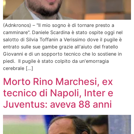
(Adnkronos) – "Il mio sogno è di tornare presto a
camminare". Daniele Scardina è stato ospite oggi nel
salotto di Silvia Toffanin a Verissimo dove il pugile è
entrato sulle sue gambe grazie all'aiuto del fratello
Giovanni e di un sopporto tecnico che lo sostiene in
piedi. Il pugile è stato colpito da un'emorragia
cerebrale […]
Morto Rino Marchesi, ex
tecnico di Napoli, Inter e
Juventus: aveva 88 anni