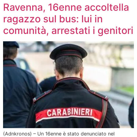
Ravenna, 16enne accoltella
ragazzo sul bus: lui in
comunità, arrestati i genitori
(Adnkronos) – Un 16enne è stato denunciato nel