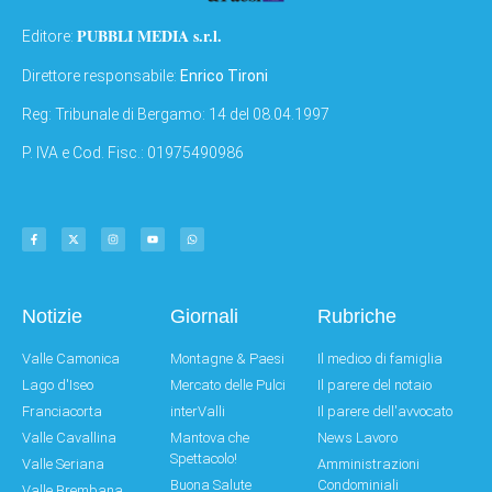
PUBBLI MEDIA s.r.l.
Editore:
Direttore responsabile:
Enrico Tironi
Reg: Tribunale di Bergamo: 14 del 08.04.1997
P. IVA e Cod. Fisc.: 01975490986
Notizie
Giornali
Rubriche
Valle Camonica
Montagne & Paesi
Il medico di famiglia
Lago d'Iseo
Mercato delle Pulci
Il parere del notaio
Franciacorta
interValli
Il parere dell'avvocato
Valle Cavallina
Mantova che
News Lavoro
Spettacolo!
Valle Seriana
Amministrazioni
Buona Salute
Condominiali
Valle Brembana