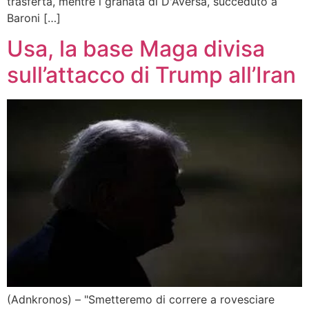
trasferta, mentre i granata di D'Aversa, succeduto a
Baroni […]
Usa, la base Maga divisa
sull’attacco di Trump all’Iran
(Adnkronos) – "Smetteremo di correre a rovesciare