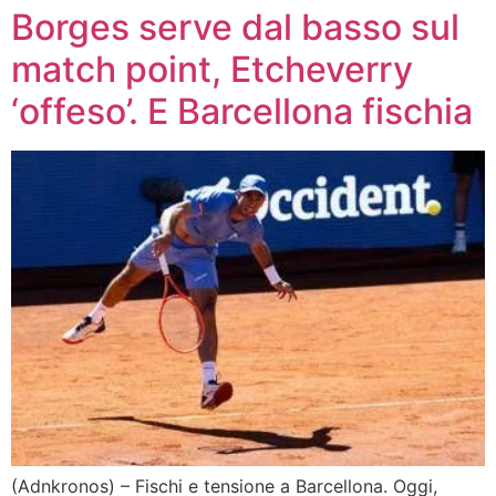
Borges serve dal basso sul
match point, Etcheverry
‘offeso’. E Barcellona fischia
(Adnkronos) – Fischi e tensione a Barcellona. Oggi,