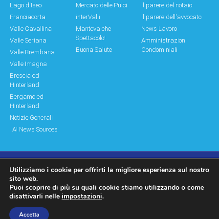
Lago d'Iseo
Mercato delle Pulci
Il parere del notaio
Franciacorta
interValli
Il parere dell'avvocato
Valle Cavallina
Mantova che
News Lavoro
Spettacolo!
Valle Seriana
Amministrazioni
Buona Salute
Condominiali
Valle Brembana
Valle Imagna
Brescia ed
Hinterland
Bergamo ed
Hinterland
Notizie Generali
AI News Sources
Utilizziamo i cookie per offrirti la migliore esperienza sul nostro
© Copyright 2011 – 2026 Montagne & Paesi
sito web.
Puoi scoprire di più su quali cookie stiamo utilizzando o come
Log In|Log Out
Privacy Policy
disattivarli nelle
impostazioni
.
made by moonbat
Accetta