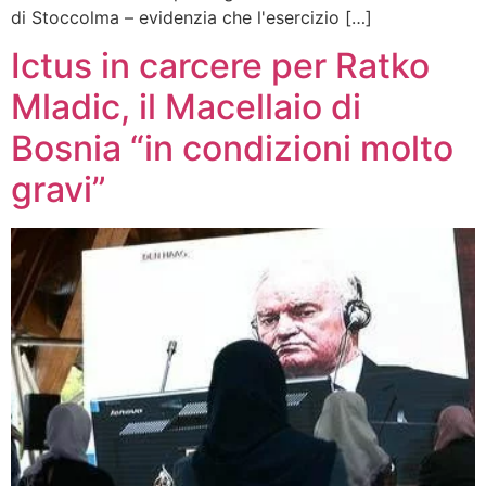
di Stoccolma – evidenzia che l'esercizio […]
Ictus in carcere per Ratko
Mladic, il Macellaio di
Bosnia “in condizioni molto
gravi”