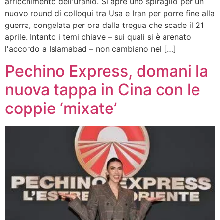
arricchimento dell'uranio. Si apre uno spiraglio per un
nuovo round di colloqui tra Usa e Iran per porre fine alla
guerra, congelata per ora dalla tregua che scade il 21
aprile. Intanto i temi chiave – sui quali si è arenato
l'accordo a Islamabad – non cambiano nel […]
Pechino Express, domani la
nuova tappa in Cina con le
coppie ‘mixate’