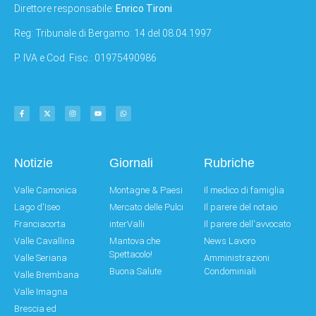
Direttore responsabile:
Enrico Tironi
Reg: Tribunale di Bergamo: 14 del 08.04.1997
P. IVA e Cod. Fisc.: 01975490986
Notizie
Giornali
Rubriche
Valle Camonica
Montagne & Paesi
Il medico di famiglia
Lago d'Iseo
Mercato delle Pulci
Il parere del notaio
Franciacorta
interValli
Il parere dell'avvocato
Valle Cavallina
Mantova che
News Lavoro
Spettacolo!
Valle Seriana
Amministrazioni
Buona Salute
Condominiali
Valle Brembana
Valle Imagna
Brescia ed