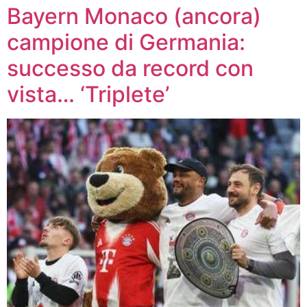
Bayern Monaco (ancora)
campione di Germania:
successo da record con
vista… ‘Triplete’