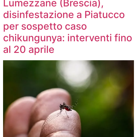
Lumezzane (Brescia),
disinfestazione a Piatucco
per sospetto caso
chikungunya: interventi fino
al 20 aprile