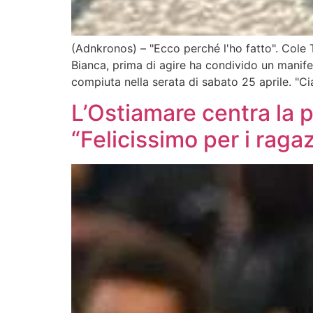
(Adnkronos) – "Ecco perché l'ho fatto". Cole 
Bianca, prima di agire ha condivido un manife
compiuta nella serata di sabato 25 aprile. "Ci
L’Ostiamare centra la 
“Felicissimo per i ragaz