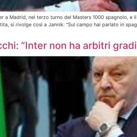
 a Madrid, nel terzo turno del Masters 1000 spagnolo, e il s
partita, si rivolge così a Jannik: "Sul campo hai parlato in 
hi: “Inter non ha arbitri gradit