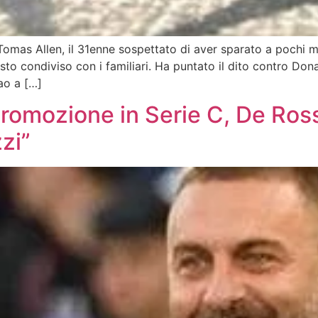
Tomas Allen, il 31enne sospettato di aver sparato a pochi m
sto condiviso con i familiari. Ha puntato il dito contro Do
ao a […]
promozione in Serie C, De Ros
zi”