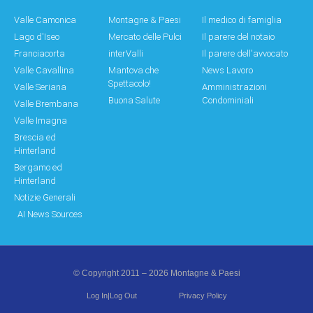
Valle Camonica
Montagne & Paesi
Il medico di famiglia
Lago d'Iseo
Mercato delle Pulci
Il parere del notaio
Franciacorta
interValli
Il parere dell'avvocato
Valle Cavallina
Mantova che
News Lavoro
Spettacolo!
Valle Seriana
Amministrazioni
Buona Salute
Condominiali
Valle Brembana
Valle Imagna
Brescia ed
Hinterland
Bergamo ed
Hinterland
Notizie Generali
AI News Sources
© Copyright 2011 – 2026 Montagne & Paesi
Log In|Log Out
Privacy Policy