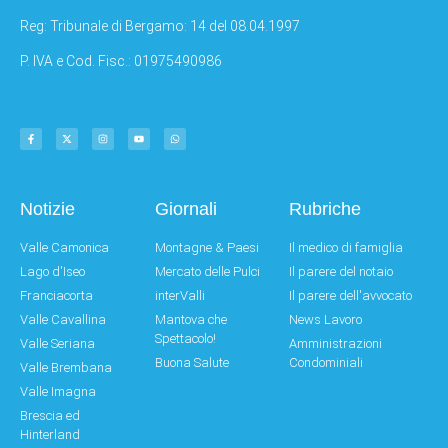
Reg: Tribunale di Bergamo: 14 del 08.04.1997
P. IVA e Cod. Fisc.: 01975490986
Notizie
Giornali
Rubriche
Valle Camonica
Montagne & Paesi
Il medico di famiglia
Lago d'Iseo
Mercato delle Pulci
Il parere del notaio
Franciacorta
interValli
Il parere dell'avvocato
Valle Cavallina
Mantova che
News Lavoro
Spettacolo!
Valle Seriana
Amministrazioni
Buona Salute
Condominiali
Valle Brembana
Valle Imagna
Brescia ed
Hinterland