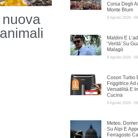
Corsa Degli Al
Monte Blum
 nuova
9 Agosto 2026
09
 animali
Maldini E L’ad
‘verità’ Su Gu
Malagò
9 Agosto 2026
09
Cosori Turbo 
Friggitrice Ad
Versatilità E 
Cucina
9 Agosto 2026
09
Meteo, Domen
Su Alpi E App
Ferragosto Ca