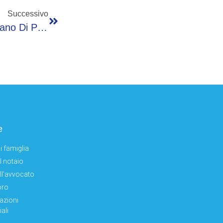
Successivo
San Valentino, Baci Ad Alta Quota Al 39° Piano Di Palazzo Lombardia
e
i famiglia
el notaio
ell'avvocato
oro
azioni
ali