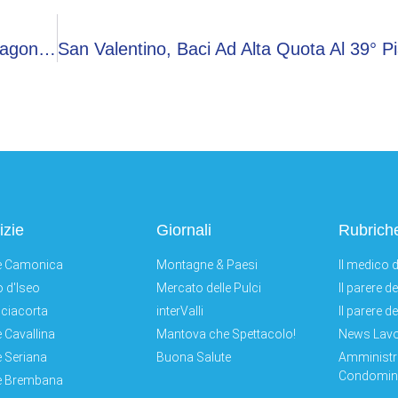
Olimpiadi 2026, Fontana: Evento Renderà Protagoniste Valtellina E Lombardia
izie
Giornali
Rubrich
e Camonica
Montagne & Paesi
Il medico d
 d'Iseo
Mercato delle Pulci
Il parere d
ciacorta
interValli
Il parere d
e Cavallina
Mantova che Spettacolo!
News Lav
e Seriana
Buona Salute
Amministr
Condomini
e Brembana