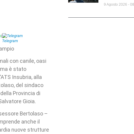
9 Agosto 2026
08
p
|
Telegram
 ampio
ali con canile, oasi
mma è stato
’ATS Insubria, alla
tolaso, del sindaco
della Provincia di
Salvatore Gioia.
ssessore Bertolaso –
omprende anche il
ardia nuove strutture