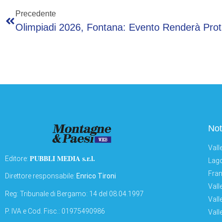
Precedente
Not
Vall
PUBBLI MEDIA s.r.l.
Editore:
Lago
Fran
Direttore responsabile:
Enrico Tironi
Vall
Reg: Tribunale di Bergamo: 14 del 08.04.1997
Vall
P. IVA e Cod. Fisc.: 01975490986
Vall