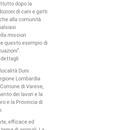
ttutto dopo la
ioni di cani e gatti.
nche alla comunità
ualsiasi
lla mission
he questo esempio di
tuazioni”.
 dettagli
località Duni.
Regione Lombardia
l Comune di Varese,
mento dei lavori e la
ro e la Provincia di
.
nte, efficace ed
n tema di animali. La