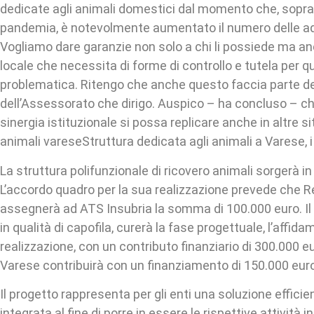
dedicate agli animali domestici dal momento che, sopra
pandemia, è notevolmente aumentato il numero delle adoz
Vogliamo dare garanzie non solo a chi li possiede ma a
locale che necessita di forme di controllo e tutela per q
problematica. Ritengo che anche questo faccia parte de
dell’Assessorato che dirigo. Auspico – ha concluso – c
sinergia istituzionale si possa replicare anche in altre si
animali vareseStruttura dedicata agli animali a Varese, i
La struttura polifunzionale di ricovero animali sorgerà in 
L’accordo quadro per la sua realizzazione prevede che 
assegnerà ad ATS Insubria la somma di 100.000 euro. I
in qualità di capofila, curerà la fase progettuale, l’affida
realizzazione, con un contributo finanziario di 300.000 eu
Varese contribuirà con un finanziamento di 150.000 euro
Il progetto rappresenta per gli enti una soluzione efficie
integrata al fine di porre in essere le rispettive attività i