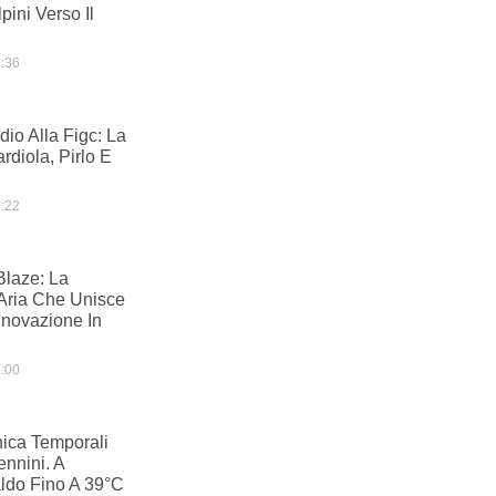
pini Verso Il
:36
dio Alla Figc: La
ardiola, Pirlo E
:22
Blaze: La
 Aria Che Unisce
Innovazione In
:00
ica Temporali
ennini. A
ldo Fino A 39°C