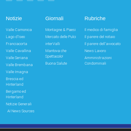
Notizie
Giornali
Rubriche
Valle Camonica
Montagne & Paesi
Il medico di famiglia
Lago d'Iseo
Mercato delle Pulci
Il parere del notaio
Franciacorta
interValli
Il parere dell'avvocato
Valle Cavallina
Mantova che
News Lavoro
Spettacolo!
Valle Seriana
Amministrazioni
Buona Salute
Condominiali
Valle Brembana
Valle Imagna
Brescia ed
Hinterland
Bergamo ed
Hinterland
Notizie Generali
AI News Sources