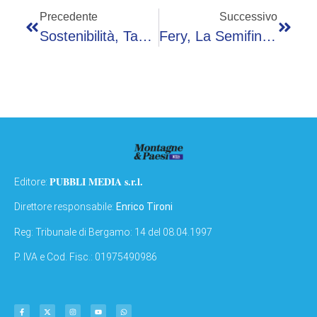
Precedente
Successivo
Sostenibilità, Tasca (A2a): “Rapporti Con Fornitori Per Oltre 600 Milioni Di Euro Nel Bresciano”
Fery, La Semifinale Vale Oro: A Wimbledon Guadagnerà Più Che In Tutta La Carriera
PUBBLI MEDIA s.r.l.
Editore:
Direttore responsabile:
Enrico Tironi
Reg: Tribunale di Bergamo: 14 del 08.04.1997
P. IVA e Cod. Fisc.: 01975490986