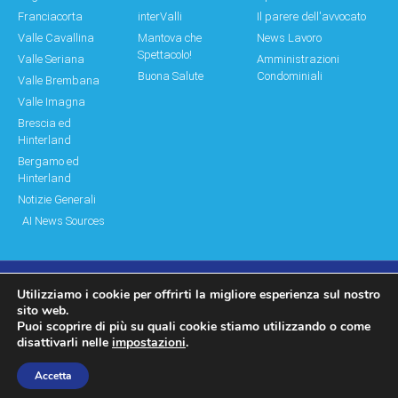
Franciacorta
interValli
Il parere dell'avvocato
Valle Cavallina
Mantova che
News Lavoro
Spettacolo!
Valle Seriana
Amministrazioni
Buona Salute
Condominiali
Valle Brembana
Valle Imagna
Brescia ed
Hinterland
Bergamo ed
Hinterland
Notizie Generali
AI News Sources
Utilizziamo i cookie per offrirti la migliore esperienza sul nostro
© Copyright 2011 – 2026 Montagne & Paesi
sito web.
Puoi scoprire di più su quali cookie stiamo utilizzando o come
Log In|Log Out
Privacy Policy
disattivarli nelle
impostazioni
.
made by moonbat
Accetta