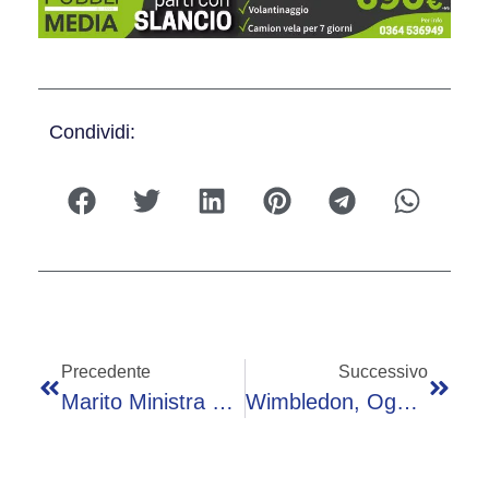
Condividi:
Precedente
Successivo
Marito Ministra Roccella Disperso, Ricerche Con Droni Sul Lago Di Vico
Wimbledon, Oggi Djokovic-Wu: Orario, Precedenti E Dove Vederla In Tv