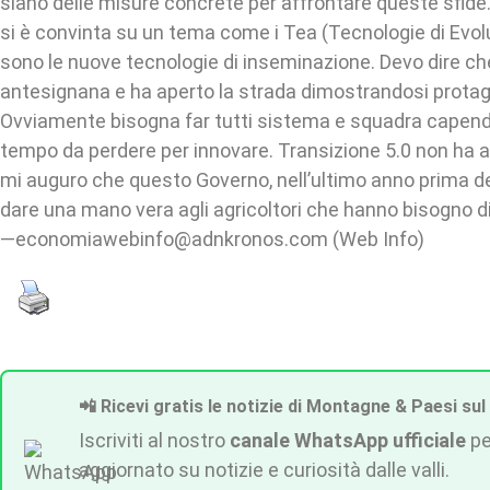
siano delle misure concrete per affrontare queste sfide.
si è convinta su un tema come i Tea (Tecnologie di Evol
sono le nuove tecnologie di inseminazione. Devo dire che 
antesignana e ha aperto la strada dimostrandosi protago
Ovviamente bisogna far tutti sistema e squadra capend
tempo da perdere per innovare. Transizione 5.0 non ha aiu
mi auguro che questo Governo, nell’ultimo anno prima del
dare una mano vera agli agricoltori che hanno bisogno di
—economiawebinfo@adnkronos.com (Web Info)
📲 Ricevi gratis le notizie di Montagne & Paesi sul
Iscriviti al nostro
canale WhatsApp ufficiale
pe
aggiornato su notizie e curiosità dalle valli.