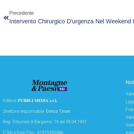
Precedente
Not
Vall
PUBBLI MEDIA s.r.l.
Editore:
Lago
Fran
Direttore responsabile:
Enrico Tironi
Vall
Reg: Tribunale di Bergamo: 14 del 08.04.1997
Vall
P. IVA e Cod. Fisc.: 01975490986
Vall