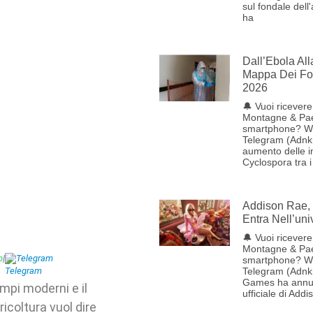
sul fondale dell
ha
Dall’Ebola Al
Mappa Dei Foc
2026
🔔 Vuoi ricevere 
Montagne & Pae
smartphone? W
Telegram (Adnk
aumento delle i
Cyclospora tra i
Addison Rae, 
Entra Nell’uni
🔔 Vuoi ricevere 
Montagne & Pae
p
|
Telegram
smartphone? W
Telegram (Adnk
Games ha annun
mpi moderni e il
ufficiale di Addi
icoltura vuol dire