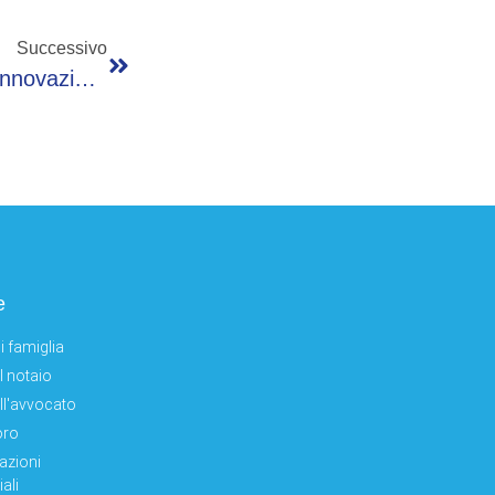
Successivo
Agricoltura, Scaglia (Syngenta): “Rendere Innovazione Fruibile Agli Agricoltori”
e
i famiglia
el notaio
ell'avvocato
oro
azioni
ali