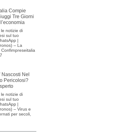
alia Compie
Fiuggi Tre Giorni
ll’economia
le notizie di
si sul tuo
hatsApp |
ronos) – La
Confimpreseitalia
27
’ Nascosti Nel
o Pericolosi?
sperto
le notizie di
si sul tuo
hatsApp |
onos) – Virus e
ernati per secoli,