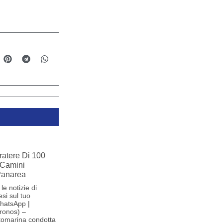
ratere Di 100
 Camini
 Panarea
le notizie di
si sul tuo
hatsApp |
ronos) –
tomarina condotta