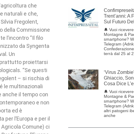
n'agricoltura che
Confimpreseit
 naturali e che,
Trent’anni: A 
Silvia Fregolent,
Sul Futuro De
ro della Commissione
🔔 Vuoi ricevere 
Montagne & Pae
l’incontro “Il filo
smartphone? W
Telegram (Adnk
rganizzato da Syngenta
Confederazione 
val. Un
terrà dal 25 al 
rattutto proiettarsi
ologicals. “Se questi
‘Virus Zombie
golent – si rischia di
Ghiaccio, Son
Cosa Dice L’e
é le multinazionali
🔔 Vuoi ricevere 
re anche il tempo con
Montagne & Pae
smartphone? W
ù contemporaneo e non
Telegram (Adnkr
porta ed è
altri patogeni ib
anche
 per l’Europa e per il
a Agricola Comune) ci