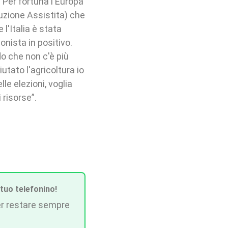
 Per fortuna l'Europa
uzione Assistita) che
l'Italia è stata
nista in positivo.
o che non c'è più
tato l'agricoltura io
le elezioni, voglia
 risorse”.
 tuo telefonino!
r restare sempre