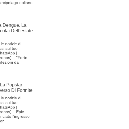
'arcipelago eoliano
la Dengue, La
olai Dell’estate
le notizie di
si sul tuo
hatsApp |
ronos) – "Forte
nfezioni da
La Popstar
verso Di Fortnite
le notizie di
si sul tuo
hatsApp |
ronos) – Epic
ciato l'ingresso
son