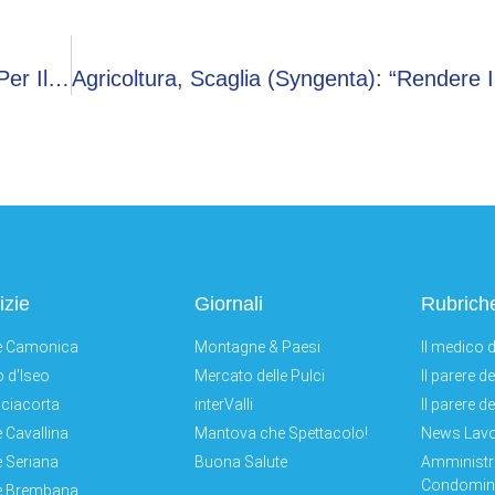
Intervento Chirurgico D’urgenza Nel Weekend Per Il Ministro Della Salute Schillaci: “Risolverò In Pochi Giorni”
izie
Giornali
Rubrich
e Camonica
Montagne & Paesi
Il medico d
 d'Iseo
Mercato delle Pulci
Il parere d
ciacorta
interValli
Il parere d
e Cavallina
Mantova che Spettacolo!
News Lav
e Seriana
Buona Salute
Amministr
Condomini
e Brembana