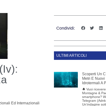
Condividi:
ULTIMI ARTICOLI
(Iv):
Scoperti Un C
za
Metri E Nuovi
Idrotermali A
🔔 Vuoi ricevere 
Montagne & Pae
smartphone? W
Telegram (Adnk
ionali Ed Internazionali
Un'indagine sot