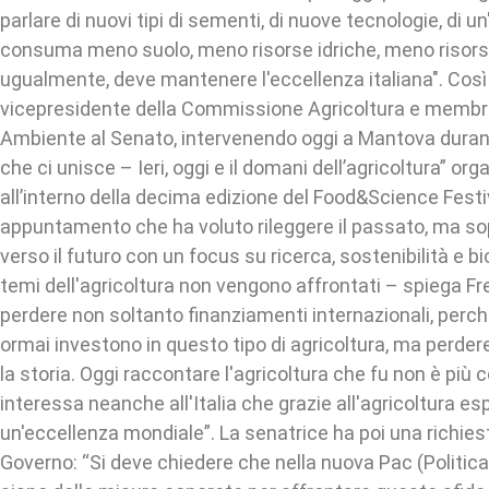
parlare di nuovi tipi di sementi, di nuove tecnologie, di u
consuma meno suolo, meno risorse idriche, meno risorse
ugualmente, deve mantenere l'eccellenza italiana". Così 
vicepresidente della Commissione Agricoltura e memb
Ambiente al Senato, intervenendo oggi a Mantova durante 
che ci unisce – Ieri, oggi e il domani dell’agricoltura” o
all’interno della decima edizione del Food&Science Festi
appuntamento che ha voluto rileggere il passato, ma sop
verso il futuro con un focus su ricerca, sostenibilità e bi
temi dell'agricoltura non vengono affrontati – spiega Fre
perdere non soltanto finanziamenti internazionali, perch
ormai investono in questo tipo di agricoltura, ma perde
la storia. Oggi raccontare l'agricoltura che fu non è pi
interessa neanche all'Italia che grazie all'agricoltura es
un'eccellenza mondiale”. La senatrice ha poi una richiesta
Governo: “Si deve chiedere che nella nuova Pac (Politic