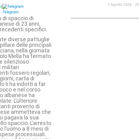
7 Agosto 2026
20
p
|
Telegram
o di spaccio di
anese di 23 anni,
precedenti specifici.
te diverse pattuglie
llare delle principali
sciana, nella giornata
nolo Mella ha fermato
e silenzioso
militari
ti fossero regolari,
iorni, carta di
 li ha indotti a far
 poco e nel corso
no albanese ha
ate. L’ulteriore
anti provento di
banese ammetteva che
 si pagava la sua
lo spaccio. L’arresto
o l’uomo a 8 mesi di
 spese processuali.