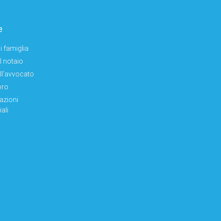
e
i famiglia
el notaio
ell'avvocato
oro
azioni
ali