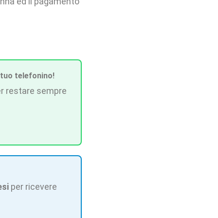
anna ed il pagamento
 tuo telefonino!
r restare sempre
esi
per ricevere