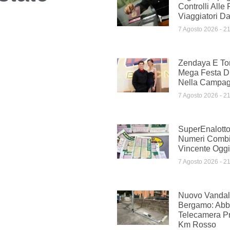
Controlli Alle 
Viaggiatori Dal
7 Agosto 2026
21
Zendaya E To
Mega Festa D
Nella Campag
7 Agosto 2026
21
SuperEnalotto
Numeri Comb
Vincente Oggi
7 Agosto 2026
21
Nuovo Vandal
Bergamo: Abba
Telecamera Pr
Km Rosso