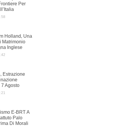
Frontiere Per
l’Italia
:58
m Holland, Una
i Matrimonio
na Inglese
:42
, Estrazione
inazione
 7 Agosto
:21
ismo E-BRT A
ttuto Palo
ima Di Morali