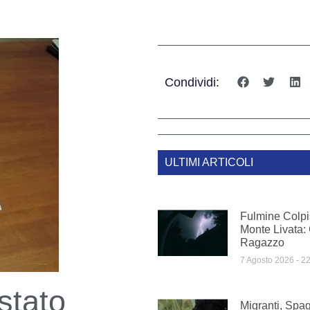
Condividi:
ULTIMI ARTICOLI
Fulmine Colpi
Monte Livata:
Ragazzo
7 Agosto 2026
22
stato
Migranti, Spag