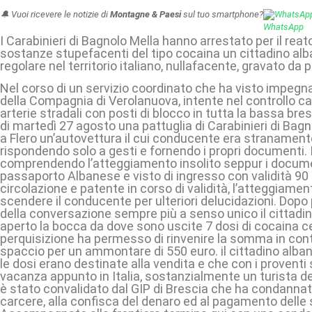
🔔 Vuoi ricevere le notizie di
Montagne & Paesi
sul tuo smartphone?
WhatsAp
I Carabinieri di Bagnolo Mella hanno arrestato per il reat
sostanze stupefacenti del tipo cocaina un cittadino alb
regolare nel territorio italiano, nullafacente, gravato da 
Nel corso di un servizio coordinato che ha visto impegna
della Compagnia di Verolanuova, intente nel controllo capi
arterie stradali con posti di blocco in tutta la bassa bre
di martedì 27 agosto una pattuglia di Carabinieri di Bag
a Flero un’autovettura il cui conducente era stranament
rispondendo solo a gesti e fornendo i propri documenti. I 
comprendendo l’atteggiamento insolito seppur i documen
passaporto Albanese e visto di ingresso con validità 90 g
circolazione e patente in corso di validità, l’atteggiamento
scendere il conducente per ulteriori delucidazioni. Dopo
della conversazione sempre più a senso unico il cittadi
aperto la bocca da dove sono uscite 7 dosi di cocaina cel
perquisizione ha permesso di rinvenire la somma in cont
spaccio per un ammontare di 550 euro. il cittadino al
le dosi erano destinate alla vendita e che con i proventi
vacanza appunto in Italia, sostanzialmente un turista del
è stato convalidato dal GIP di Brescia che ha condannat
carcere, alla confisca del denaro ed al pagamento delle