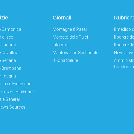
izie
Giornali
Rubrich
e Camonica
Montagne & Paesi
Il medico d
 d'Iseo
Mercato delle Pulci
Il parere d
ciacorta
interValli
Il parere d
e Cavallina
Mantova che Spettacolo!
News Lav
e Seriana
Buona Salute
Amministr
Condomini
e Brembana
e Imagna
cia ed Hinterland
amo ed Hinterland
zie Generali
News Sources