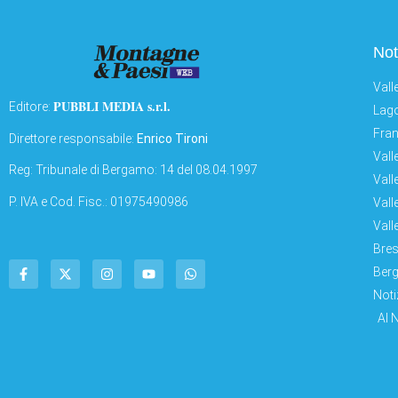
Not
Vall
PUBBLI MEDIA s.r.l.
Editore:
Lago
Fran
Direttore responsabile:
Enrico Tironi
Vall
Reg: Tribunale di Bergamo: 14 del 08.04.1997
Vall
P. IVA e Cod. Fisc.: 01975490986
Vall
Vall
Bres
Berg
Noti
AI 