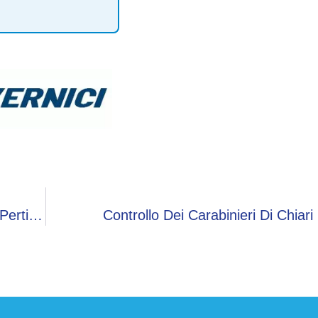
Recuperato Fungaiolo Senza Vita Sui Monti Di Pertica Bassa
Controllo Dei Carabinieri Di Chiari