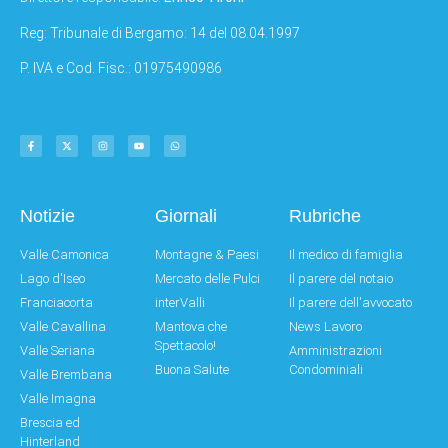
Reg: Tribunale di Bergamo: 14 del 08.04.1997
P. IVA e Cod. Fisc.: 01975490986
Notizie
Giornali
Rubriche
Valle Camonica
Montagne & Paesi
Il medico di famiglia
Lago d'Iseo
Mercato delle Pulci
Il parere del notaio
Franciacorta
interValli
Il parere dell'avvocato
Valle Cavallina
Mantova che
News Lavoro
Spettacolo!
Valle Seriana
Amministrazioni
Buona Salute
Condominiali
Valle Brembana
Valle Imagna
Brescia ed
Hinterland