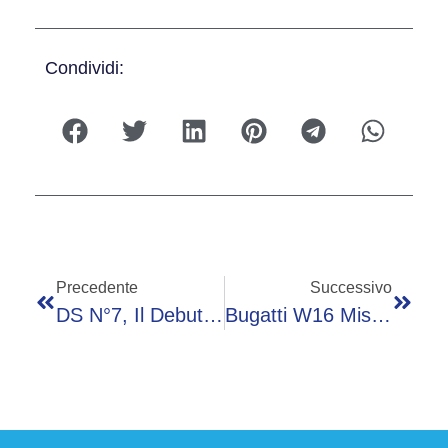
Condividi:
Precedente
Successivo
DS N°7, Il Debutto A Monaco Anticipa L’arrivo Del SUV Elettrico
Bugatti W16 Mistral Le Retour Du Jeune Prince: La One-Off