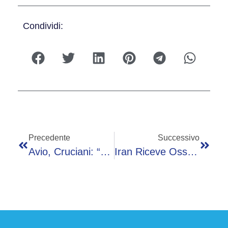
Condividi:
Precedente
Successivo
Avio, Cruciani: “Con Vega C L’Italia Diventa Protagonista Dell’accesso Europeo Allo Spazio”
Iran Riceve Osservazioni Usa: “Le Stiamo Valutando”. Capo Del Pentagono Assicura: “Pronti All’azione”