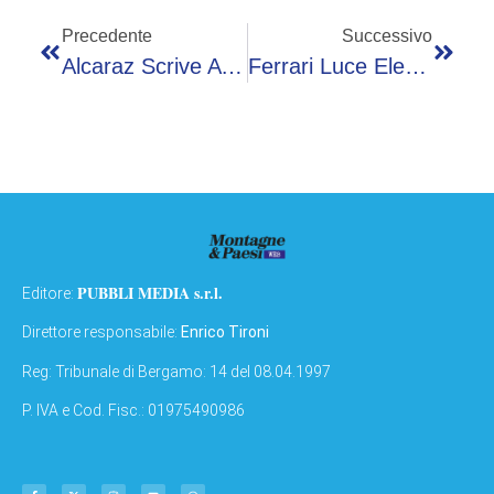
Precedente
Successivo
Alcaraz Scrive A Sinner, Boris Becker Applaude. Ma È Fake
Ferrari Luce Elettrizza Anche I Social: Oltre 48 Milioni Di Visualizzazioni In Poche Ore (ma Sentiment Negativo)
PUBBLI MEDIA s.r.l.
Editore:
Direttore responsabile:
Enrico Tironi
Reg: Tribunale di Bergamo: 14 del 08.04.1997
P. IVA e Cod. Fisc.: 01975490986