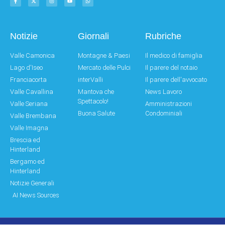
Notizie
Giornali
Rubriche
Valle Camonica
Montagne & Paesi
Il medico di famiglia
Lago d'Iseo
Mercato delle Pulci
Il parere del notaio
Franciacorta
interValli
Il parere dell'avvocato
Valle Cavallina
Mantova che
News Lavoro
Spettacolo!
Valle Seriana
Amministrazioni
Buona Salute
Condominiali
Valle Brembana
Valle Imagna
Brescia ed
Hinterland
Bergamo ed
Hinterland
Notizie Generali
AI News Sources