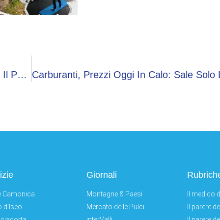
Il Papa Arriva A Pompei, Campane A Festa Per Il Pontefice
izie
Giornali
Rubrich
e Camonica
Montagne & Paesi
Il medico d
 d'Iseo
Mercato delle Pulci
Il parere d
ciacorta
interValli
Il parere d