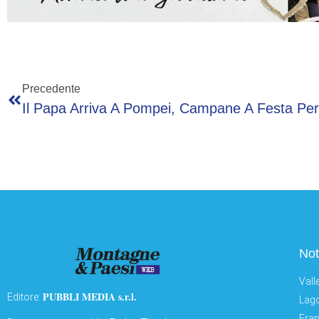
Precedente
Not
Vall
PUBBLI MEDIA s.r.l.
Editore:
Lago
Fran