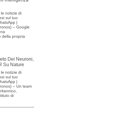
le notizie di
si sul tuo
hatsApp |
ronos) – Google
una
 della propria
reto Dei Neuroni,
R Su Nature
le notizie di
si sul tuo
hatsApp |
ronos) – Un team
britannico,
ituto di