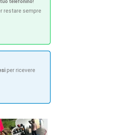
 tuo telefonino!
r restare sempre
esi
per ricevere