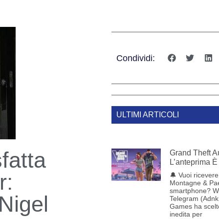
Condividi:
ULTIMI ARTICOLI
fatta
Grand Theft Au
L’anteprima È 
r:
🔔 Vuoi ricevere 
Montagne & Pae
smartphone? W
Nigel
Telegram (Adnk
Games ha scelt
inedita per