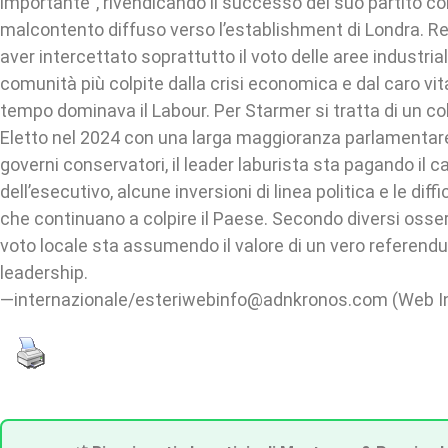
importante”, rivendicando il successo del suo partito c
malcontento diffuso verso l’establishment di Londra. 
aver intercettato soprattutto il voto delle aree industrial
comunità più colpite dalla crisi economica e dal caro vita
tempo dominava il Labour. Per Starmer si tratta di un co
Eletto nel 2024 con una larga maggioranza parlamentare
governi conservatori, il leader laburista sta pagando il ca
dell’esecutivo, alcune inversioni di linea politica e le di
che continuano a colpire il Paese. Secondo diversi osserva
voto locale sta assumendo il valore di un vero referend
leadership.
—internazionale/esteriwebinfo@adnkronos.com (Web I