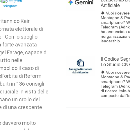
p
|
Telegram
Artificiale
🔔 Vuoi ricevere 
Montagne & Pae
ritannico Keir
smartphone? W
Telegram (Adnk
rnata elettorale di
ha annunciato 
e. Con lo spoglio
riorganizzazione
leadership
na forte avanzata
gel Farage, capace di
Il Codice Seg
tutto nelle
Lo Studio CN
imbolico il caso di
🔔 Vuoi ricevere 
ell’orbita di Reform
Montagne & Pae
smartphone? W
buiti in 136 consigli
Telegram (Adnk
cruciale in vista delle
di ricerca italo-
composto dall'Ist
icano un crollo del
le di una crescente
o davvero molto