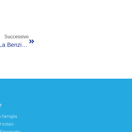
Successivo
Carburanti, Prezzi Oggi In Calo: Sale Solo La Benzina In Autostrada
e
i famiglia
el notaio
ell'avvocato