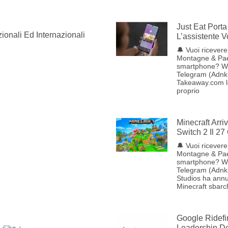
Just Eat Porta 
ionali Ed Internazionali
L’assistente 
🔔 Vuoi ricevere 
Montagne & Pae
smartphone? W
Telegram (Adnkr
Takeaway.com lan
proprio
Minecraft Arr
Switch 2 Il 27
🔔 Vuoi ricevere 
Montagne & Pae
smartphone? W
Telegram (Adnk
Studios ha annu
Minecraft sbarc
Google Ridefi
Leadership Del