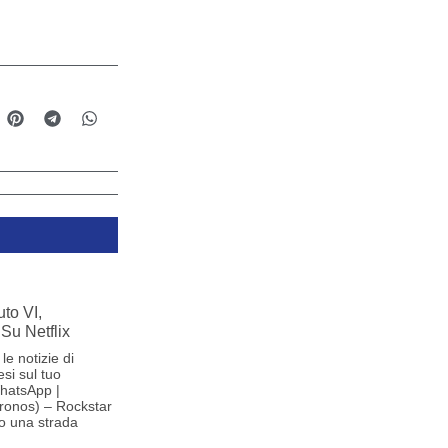
to VI,
Su Netflix
le notizie di
si sul tuo
hatsApp |
ronos) – Rockstar
o una strada