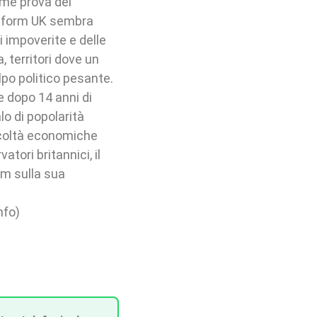
ome prova del
Reform UK sembra
i impoverite e delle
, territori dove un
lpo politico pesante.
 dopo 14 anni di
lo di popolarità
fficoltà economiche
tori britannici, il
um sulla sua
nfo)