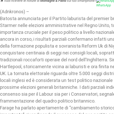
🔔 Vuoi ricevere le notizie di
Montagne & Paesi
sul tuo smartphone?
WhatsAp
(Adnkronos) –
Batosta annunciata per il Partito laburista del premier b
Starmer nelle elezioni amministrative nel Regno Unito, to
importanza cruciale per il peso politico a livello nazional
ancora in corso, i risultati parziali confermano infatti u
della formazione populista e sovranista Reform Uk di Ni
conquistare centinaia di seggi nei consigli locali, soprat
tradizionali roccaforti operaie del nord dell’Inghilterra. S
Hartlepool, storicamente vicina ai laburisti e ora finita n
UK. La tornata elettorale riguarda oltre 5.000 seggi distri
locali inglesi ed è considerata un test politico nazionale 
prossime elezioni generali britanniche. I dati parziali ind
consenso sia per il Labour sia per i Conservatori, segna
frammentazione del quadro politico britannico.
Farage ha parlato apertamente di “cambiamento storic