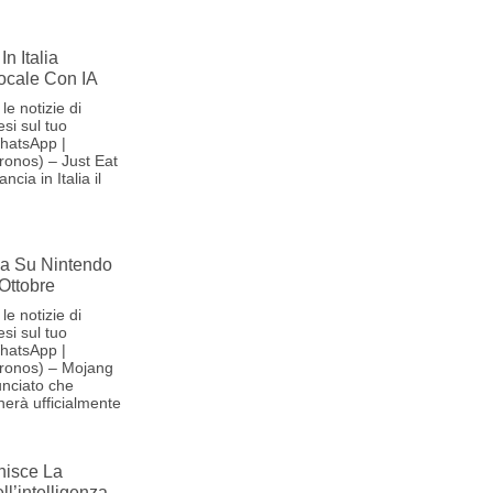
In Italia
Vocale Con IA
le notizie di
si sul tuo
hatsApp |
onos) – Just Eat
cia in Italia il
iva Su Nintendo
 Ottobre
le notizie di
si sul tuo
hatsApp |
ronos) – Mojang
nciato che
herà ufficialmente
nisce La
l’intelligenza