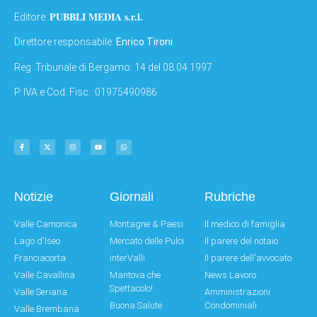
PUBBLI MEDIA s.r.l.
Editore:
Direttore responsabile:
Enrico Tironi
Reg: Tribunale di Bergamo: 14 del 08.04.1997
P. IVA e Cod. Fisc.: 01975490986
Notizie
Giornali
Rubriche
Valle Camonica
Montagne & Paesi
Il medico di famiglia
Lago d'Iseo
Mercato delle Pulci
Il parere del notaio
Franciacorta
interValli
Il parere dell'avvocato
Valle Cavallina
Mantova che
News Lavoro
Spettacolo!
Valle Seriana
Amministrazioni
Buona Salute
Condominiali
Valle Brembana