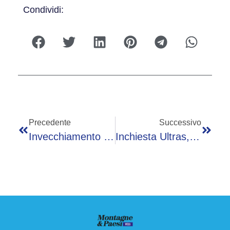
Condividi:
Precedente
Successivo
Invecchiamento E Cronicità, Cricelli (Simg): “Salute Donne Sarà Banco Di Prova Ssn”
Inchiesta Ultras, Ferdico: “Coinvolto In Omicidio Boiocchi Per Una Maglietta Di Bastoni”