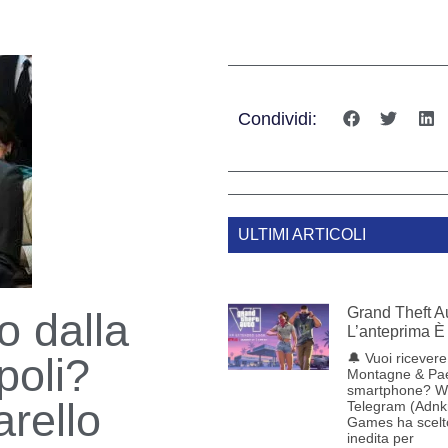
Condividi:
ULTIMI ARTICOLI
Grand Theft Au
o dalla
L’anteprima È 
poli?
🔔 Vuoi ricevere 
Montagne & Pae
smartphone? W
rello
Telegram (Adnk
Games ha scelt
inedita per