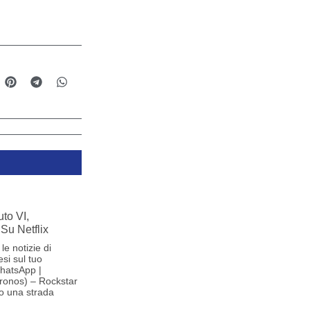
to VI,
Su Netflix
le notizie di
si sul tuo
hatsApp |
ronos) – Rockstar
o una strada