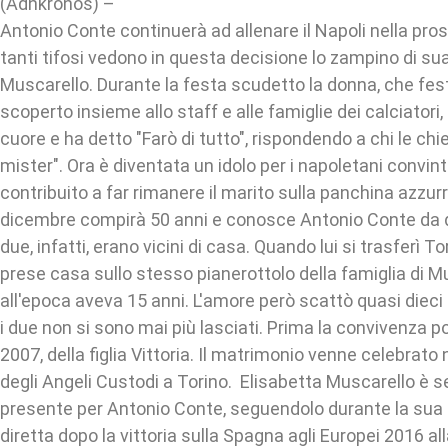
(Adnkronos) –
Antonio Conte continuerà ad allenare il Napoli nella pr
tanti tifosi vedono in questa decisione lo zampino di su
Muscarello. Durante la festa scudetto la donna, che fes
scoperto insieme allo staff e alle famiglie dei calciatori,
cuore e ha detto "Farò di tutto", rispondendo a chi le chie
mister". Ora è diventata un idolo per i napoletani convin
contribuito a far rimanere il marito sulla panchina azzur
dicembre compirà 50 anni e conosce Antonio Conte da qua
due, infatti, erano vicini di casa. Quando lui si trasferì Tor
prese casa sullo stesso pianerottolo della famiglia di M
all'epoca aveva 15 anni. L'amore però scattò quasi dieci 
i due non si sono mai più lasciati. Prima la convivenza poi
2007, della figlia Vittoria. Il matrimonio venne celebrato 
degli Angeli Custodi a Torino. Elisabetta Muscarello è 
presente per Antonio Conte, seguendolo durante la sua ca
diretta dopo la vittoria sulla Spagna agli Europei 2016 a