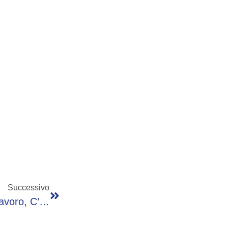
Successivo
Mattarella Nomina 25 Nuovi Cavalieri Del Lavoro, C’è Anche L’ad Di Eni Claudio Descalzi