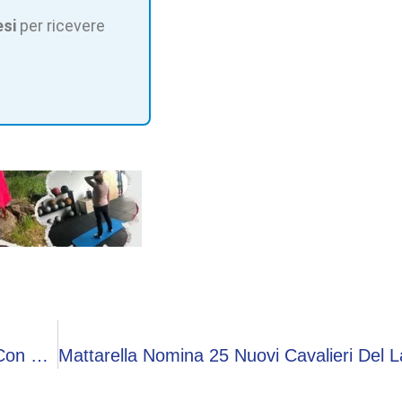
esi
per ricevere
Conti E Macii: “Insieme Verso Milano Cortina. Con Una Promessa…”