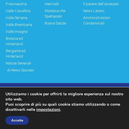
Franciacorta
interValli
Il parere dell'avvocato
Valle Cavallina
Mantova che
News Lavoro
Spettacolo!
Valle Seriana
Amministrazioni
Buona Salute
Condominiali
Valle Brembana
Valle Imagna
Brescia ed
Hinterland
Bergamo ed
Hinterland
Notizie Generali
AI News Sources
Utilizziamo i cookie per offrirti la migliore esperienza sul nostro
© Copyright 2011 – 2026 Montagne & Paesi
sito web.
Puoi scoprire di più su quali cookie stiamo utilizzando o come
Log In|Log Out
Privacy Policy
disattivarli nelle
impostazioni
.
made by moonbat
Accetta
WP2Social Auto Publish
Powered By :
XYZScripts.com