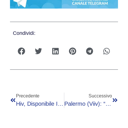
Condividi:
Precedente
Successivo
Hiv, Disponibile In Italia Terapia Iniettabile E In Compresse Per Prevenzione
Palermo (Viiv): “PrEP Long-Acting Supera Terapia Orale Contro Hiv”