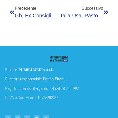
Precedente
Successivo
Gb, Ex Consigliere Brown: “Starmer Ha Pagato Mancanza Visione, Burnham Rischia”
Italia-Usa, Pastorelli (Atlantic Council): “Crisi Temporanea, Non Possono Rompere”
PUBBLI MEDIA s.r.l.
Editore:
Direttore responsabile:
Enrico Tironi
Reg: Tribunale di Bergamo: 14 del 08.04.1997
P. IVA e Cod. Fisc.: 01975490986