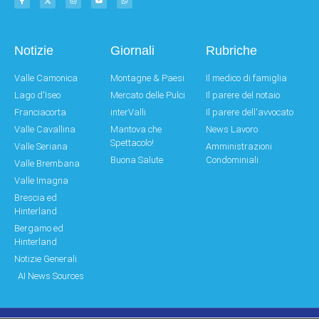
Notizie
Giornali
Rubriche
Valle Camonica
Montagne & Paesi
Il medico di famiglia
Lago d'Iseo
Mercato delle Pulci
Il parere del notaio
Franciacorta
interValli
Il parere dell'avvocato
Valle Cavallina
Mantova che
News Lavoro
Spettacolo!
Valle Seriana
Amministrazioni
Buona Salute
Condominiali
Valle Brembana
Valle Imagna
Brescia ed
Hinterland
Bergamo ed
Hinterland
Notizie Generali
AI News Sources