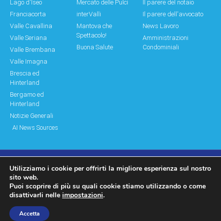
Lago d'Iseo
Mercato delle Pulci
Il parere del notaio
Franciacorta
interValli
Il parere dell'avvocato
Valle Cavallina
Mantova che
News Lavoro
Spettacolo!
Valle Seriana
Amministrazioni
Buona Salute
Condominiali
Valle Brembana
Valle Imagna
Brescia ed
Hinterland
Bergamo ed
Hinterland
Notizie Generali
AI News Sources
Utilizziamo i cookie per offrirti la migliore esperienza sul nostro
© Copyright 2011 – 2026 Montagne & Paesi
sito web.
Puoi scoprire di più su quali cookie stiamo utilizzando o come
Log In|Log Out
Privacy Policy
disattivarli nelle
impostazioni
.
made by moonbat
Accetta