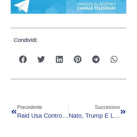
Condividi:
Precedente
Successivo
Raid Usa Contro Iran: “Risposta Agli Attacchi Di Teheran Alle Navi Nello Stretto Di Hormuz”
Nato, Trump E La Doppia Minaccia Tra Ritiro Dei Soldati Usa E Groenlandia Nel Mirino