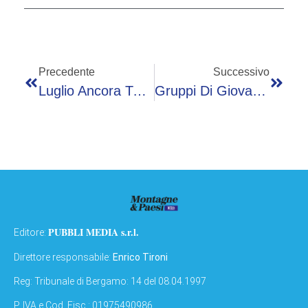
Precedente
Successivo
Luglio Ancora Tutto Da Vivere A Sarnico
Gruppi Di Giovani Che Inneggiano Al Nazismo Utilizzavano Internet Per Fare Proselitismo, Scopertyo Anche Un Bresciano
PUBBLI MEDIA s.r.l.
Editore:
Direttore responsabile:
Enrico Tironi
Reg: Tribunale di Bergamo: 14 del 08.04.1997
P. IVA e Cod. Fisc.: 01975490986