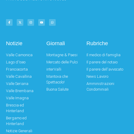
Notizie
Giornali
Rubriche
Valle Camonica
Montagne & Paesi
Il medico di famiglia
Lago d'Iseo
Mercato delle Pulci
Il parere del notaio
Franciacorta
interValli
Il parere dell'avvocato
Valle Cavallina
Mantova che
News Lavoro
Spettacolo!
Valle Seriana
Amministrazioni
Buona Salute
Condominiali
Valle Brembana
Valle Imagna
Brescia ed
Hinterland
Bergamo ed
Hinterland
Notizie Generali