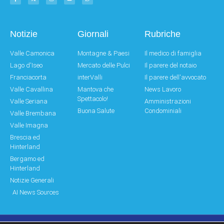
Notizie
Giornali
Rubriche
Valle Camonica
Montagne & Paesi
Il medico di famiglia
Lago d'Iseo
Mercato delle Pulci
Il parere del notaio
Franciacorta
interValli
Il parere dell'avvocato
Valle Cavallina
Mantova che
News Lavoro
Spettacolo!
Valle Seriana
Amministrazioni
Buona Salute
Condominiali
Valle Brembana
Valle Imagna
Brescia ed
Hinterland
Bergamo ed
Hinterland
Notizie Generali
AI News Sources