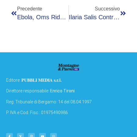
Precedente
Successivo
Ebola, Oms Riduce Drasticamente Numero Casi Sospetti: Da 906 A 116
Ilaria Salis Contro Parata 2 Giugno: “Bisogna Abolirla E Restituire Carattere Civile A Festa”
PUBBLI MEDIA s.r.l.
Editore:
Direttore responsabile:
Enrico Tironi
Reg: Tribunale di Bergamo: 14 del 08.04.1997
P. IVA e Cod. Fisc.: 01975490986