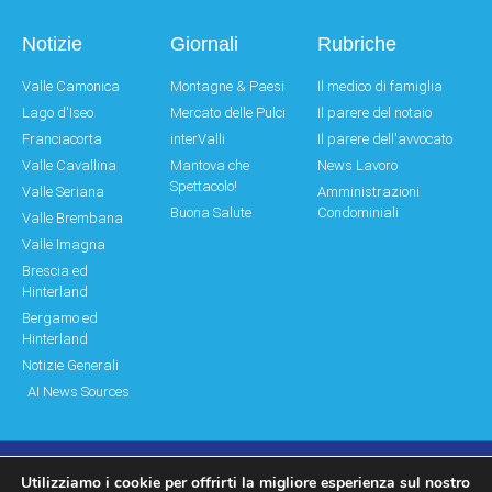
Notizie
Giornali
Rubriche
Valle Camonica
Montagne & Paesi
Il medico di famiglia
Lago d'Iseo
Mercato delle Pulci
Il parere del notaio
Franciacorta
interValli
Il parere dell'avvocato
Valle Cavallina
Mantova che
News Lavoro
Spettacolo!
Valle Seriana
Amministrazioni
Buona Salute
Condominiali
Valle Brembana
Valle Imagna
Brescia ed
Hinterland
Bergamo ed
Hinterland
Notizie Generali
AI News Sources
Utilizziamo i cookie per offrirti la migliore esperienza sul nostro
© Copyright 2011 – 2026 Montagne & Paesi