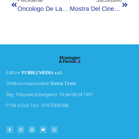
Precedente
Successivo
Oncologo De Laurentiis: “Test Genomici Per Cure Personalizzate In Cancro Seno”
Mostra Del Cinema Di Venezia, Greta Scarano Condurrà Le Cerimonie Di Apertura E Chiusura
PUBBLI MEDIA s.r.l.
Editore:
Direttore responsabile:
Enrico Tironi
Reg: Tribunale di Bergamo: 14 del 08.04.1997
P. IVA e Cod. Fisc.: 01975490986