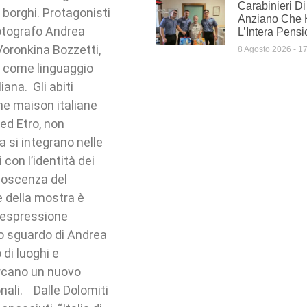
Carabinieri D
e borghi. Protagonisti
Anziano Che 
fotografo Andrea
L’Intera Pens
 Voronkina Bozzetti,
8 Agosto 2026
17
a come linguaggio
liana. Gli abiti
che maison italiane
ed Etro, non
si integrano nelle
con l’identità dei
noscenza del
ie della mostra è
no espressione
lo sguardo di Andrea
di luoghi e
ercano un nuovo
onali. Dalle Dolomiti