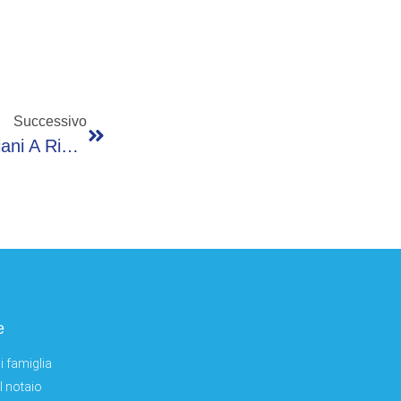
Successivo
Tumori: Report Favo, ‘diritti Di 4 Mln Di Italiani A Rischio Per Ritardi Burocrazia’
e
i famiglia
el notaio