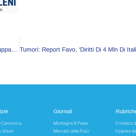
Lavoro: Birra Peroni-Cigierre, Insieme Per Sviluppare Talenti Del Futuro
izie
Giornali
Rubrich
e Camonica
Montagne & Paesi
Il medico d
 d'Iseo
Mercato delle Pulci
Il parere d