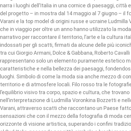
narra i luoghi dell’Italia in una cornice di paesaggi, città 
del progetto – in mostra dal 14 maggio al 7 giugno – il 
Varani e la top model di origini russe e ucraine Ludmilla
che in viaggio per oltre un anno hanno utilizzato la mod
narrativo per raccontare il territorio, l’arte e la cultura ita
indossati per gli scatti, firmati da alcune delle più iconi
tra cui Giorgio Armani, Dolce & Gabbana, Roberto Cavalli 
rappresentano solo un elemento puramente estetico ma 
caratteristiche e nella bellezza dei paesaggi, fondendosi 
luoghi. Simbolo di come la moda sia anche mezzo di co
territorio e di atmosfere locali. Filo rosso tra le fotograf
l’equilibrio visivo tra corpo, spazio e cultura, che trova
nell’interpretazione di Ludmilla Voronkina Bozzetti e nel
Varani, attraverso scatti che raccontano un Paese fatto 
sensazioni che con il mezzo della fotografia di moda c
orizzonte di visione artistica, superando i confini tradizi