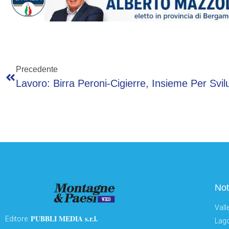
Precedente
Not
Vall
PUBBLI MEDIA s.r.l.
Editore:
Lago