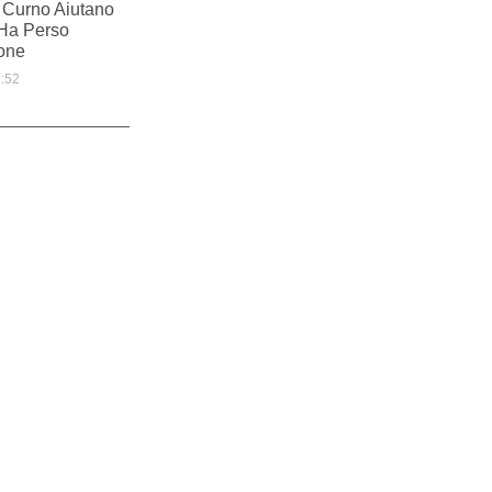
i Curno Aiutano
Ha Perso
ione
:52