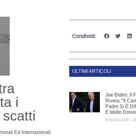
Condividi:
ULTIMI ARTICOLI
tra
Joe Biden, Il 
ta i
Rivela: “Il Ca
Padre Si È Dif
 scatti
È Molto Dolor
8 Agosto 2026
18
ionali Ed Internazionali