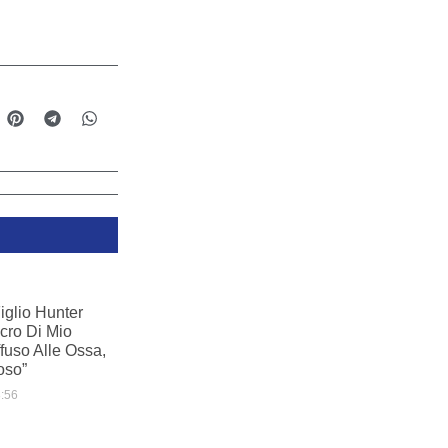
Figlio Hunter
ncro Di Mio
fuso Alle Ossa,
oso”
:56