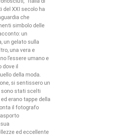
nosciuti, “Italia di
i del XXI secolo ha
anguardia che
menti simbolo delle
racconto: un
, un gelato sulla
tro, una vera e
ano l’essere umano e
o dove il
quello della moda.
one, si sentissero un
 sono stati scelti
 ed erano tappe della
onta il fotografo
trasporto
 sua
bellezze ed eccellente