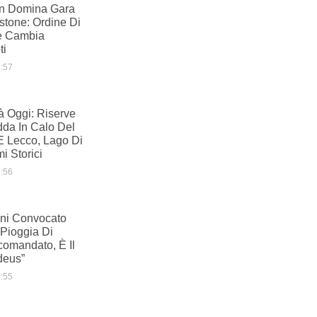
in Domina Gara
rstone: Ordine Di
e Cambia
ti
:57
à Oggi: Riserve
dda In Calo Del
 Lecco, Lago Di
i Storici
:56
ani Convocato
 Pioggia Di
comandato, È Il
deus”
:55