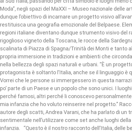
al Sud Italia, passando per città simbolo e luoghi meno co
Moda”, negli spazi del MaXXI – Museo nazionale delle art
dunque l’obiettivo di incarnare un progetto visivo all’av
restituisca una geografia emozionale del Belpaese. Ele
regioni italiane diventano dunque strumento visivo del 
rigoglioso vigneto della Toscana, le rocce della Sardegna
scalinata di Piazza di Spagna/Trinità dei Monti e tanto al
propria immersione in tradizioni e ambienti che circond
nella bellezza degli spazi naturali e urbani. “È un progett
protagonista è soltanto l’Italia, anche se il linguaggio è 
Vorrei che le persone si immergessero in questa narrazi
po’ parte di un Paese e un popolo che sono unici. I luoghi
perché famosi, altri perché li conoscevo personalmente
mia infanzia che ho voluto reinserire nel progetto.” Racc
autore degli scatti, Andrea Varani, che ha parlato di un 
sentimentale nell’utilizzare come set anche luoghi della
infanzia. “Questo è il nostro racconto dell’Italia, delle 