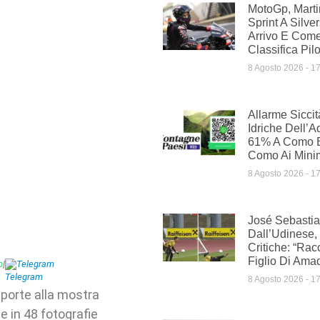
MotoGp, Mart
Sprint A Silve
Arrivo E Com
Classifica Pilo
8 Agosto 2026
17
Allarme Siccit
Idriche Dell’A
61% A Como E
Como Ai Minim
8 Agosto 2026
17
José Sebasti
Dall’Udinese,
Critiche: “Rac
Figlio Di Ama
p
|
Telegram
8 Agosto 2026
17
porte alla mostra
e in 48 fotografie