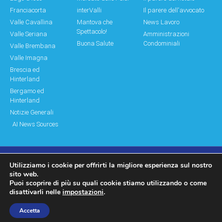
Franciacorta
interValli
Il parere dell'avvocato
Valle Cavallina
Mantova che
News Lavoro
Spettacolo!
Valle Seriana
Amministrazioni
Buona Salute
Condominiali
Valle Brembana
Valle Imagna
Brescia ed
Hinterland
Bergamo ed
Hinterland
Notizie Generali
AI News Sources
Utilizziamo i cookie per offrirti la migliore esperienza sul nostro
© Copyright 2011 – 2026 Montagne & Paesi
sito web.
Puoi scoprire di più su quali cookie stiamo utilizzando o come
Log In|Log Out
Privacy Policy
disattivarli nelle
impostazioni
.
made by moonbat
Accetta