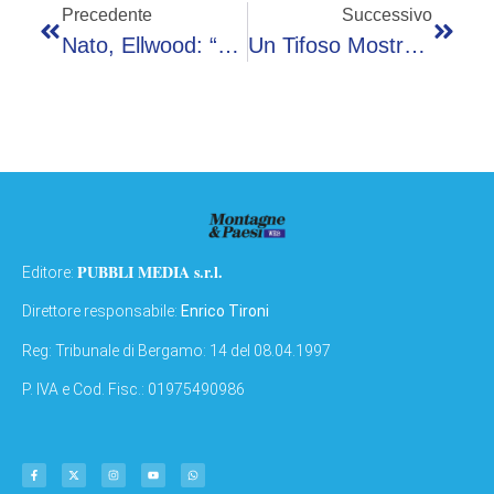
Precedente
Successivo
Nato, Ellwood: “Sicurezza Europea Centrale, Mosca Monitora Le Nostre Lacune Ed È Pronta Ad Approfittarne”
Un Tifoso Mostra La Bandiera Di Israele, Il Ct Dell’Egitto Sputa E ‘attacca’un Fotografo
PUBBLI MEDIA s.r.l.
Editore:
Direttore responsabile:
Enrico Tironi
Reg: Tribunale di Bergamo: 14 del 08.04.1997
P. IVA e Cod. Fisc.: 01975490986