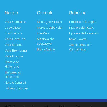
Notizie
Giornali
Rubriche
Valle Camonica
Montagne & Paesi
Il medico di famiglia
Lago d'Iseo
Mercato delle Pulci
Il parere del notaio
Franciacorta
interValli
Il parere dell'avvocato
Valle Cavallina
Mantova che
News Lavoro
Spettacolo!
Valle Seriana
Amministrazioni
Buona Salute
Condominiali
Valle Brembana
Valle Imagna
Brescia ed
Hinterland
Bergamo ed
Hinterland
Notizie Generali
AI News Sources