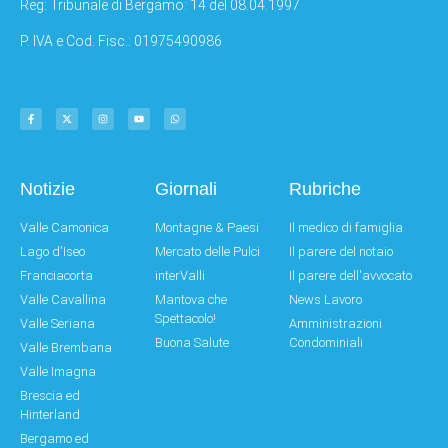
Reg: Tribunale di Bergamo: 14 del 08.04.1997
P. IVA e Cod. Fisc.: 01975490986
Notizie
Giornali
Rubriche
Valle Camonica
Montagne & Paesi
Il medico di famiglia
Lago d'Iseo
Mercato delle Pulci
Il parere del notaio
Franciacorta
interValli
Il parere dell'avvocato
Valle Cavallina
Mantova che
News Lavoro
Spettacolo!
Valle Seriana
Amministrazioni
Buona Salute
Condominiali
Valle Brembana
Valle Imagna
Brescia ed
Hinterland
Bergamo ed