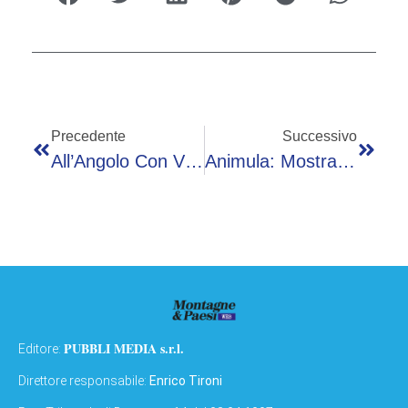
Precedente
Successivo
All’Angolo Con Vista Il Gusto È Vip E Conquista Anche Gerry Scotti
Animula: Mostra Fotografica Di Andrea Sbardellati A Palazzo Creberg
PUBBLI MEDIA s.r.l.
Editore:
Direttore responsabile:
Enrico Tironi