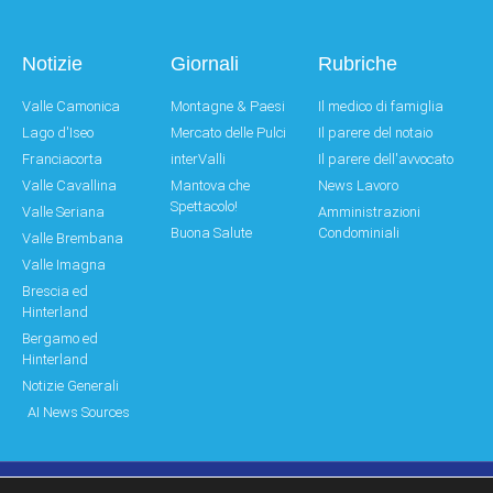
Notizie
Giornali
Rubriche
Valle Camonica
Montagne & Paesi
Il medico di famiglia
Lago d'Iseo
Mercato delle Pulci
Il parere del notaio
Franciacorta
interValli
Il parere dell'avvocato
Valle Cavallina
Mantova che
News Lavoro
Spettacolo!
Valle Seriana
Amministrazioni
Buona Salute
Condominiali
Valle Brembana
Valle Imagna
Brescia ed
Hinterland
Bergamo ed
Hinterland
Notizie Generali
AI News Sources