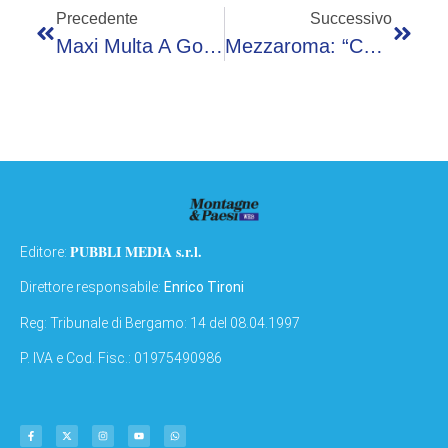
Precedente
Successivo
Maxi Multa A Google: La Corte Di Giustizia Ue Conferma La Sanzione Da 4,1 Miliardi
Mezzaroma: “Con Sport Illumina 85 Playground Gratuiti In Tutta Italia”
PUBBLI MEDIA s.r.l.
Editore:
Direttore responsabile:
Enrico Tironi
Reg: Tribunale di Bergamo: 14 del 08.04.1997
P. IVA e Cod. Fisc.: 01975490986