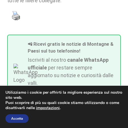
tutte le filiere collegate.
📲 Ricevi gratis le notizie di Montagne &
Paesi sul tuo telefonino!
Iscriviti al nostro
canale WhatsApp
ufficiale
per restare sempre
aggiornato su notizie e curiosità dalle
valli.
Utilizziamo i cookie per offrirti la migliore esperienza sul nostro
👉
Clicca qui per iscriverti al canale
sito web.
Puoi scoprire di più su quali cookie stiamo utilizzando o come
disattivarli nelle
impostazioni
.
Accetta
📢 Seguici anche su Telegram!