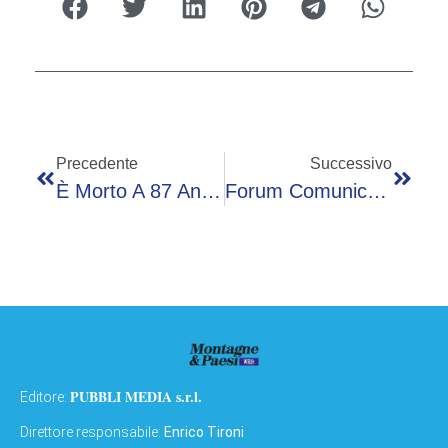
Precedente
Successivo
È Morto A 87 Anni Ted Turner: Fondò La Cnn, La Prima Rete All-News
Forum Comunicazione 2026: Il ‘tone Of Voice’ È ‘credibilità’
PUBBLI MEDIA s.r.l.
Editore:
Direttore responsabile:
Enrico Tironi