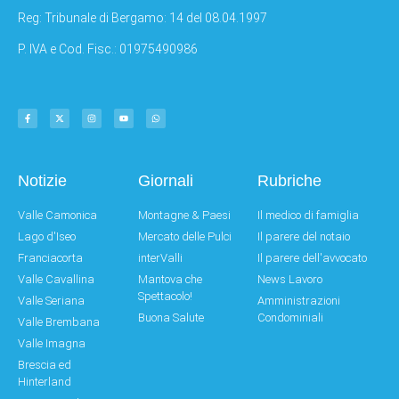
Reg: Tribunale di Bergamo: 14 del 08.04.1997
P. IVA e Cod. Fisc.: 01975490986
Notizie
Giornali
Rubriche
Valle Camonica
Montagne & Paesi
Il medico di famiglia
Lago d'Iseo
Mercato delle Pulci
Il parere del notaio
Franciacorta
interValli
Il parere dell'avvocato
Valle Cavallina
Mantova che
News Lavoro
Spettacolo!
Valle Seriana
Amministrazioni
Buona Salute
Condominiali
Valle Brembana
Valle Imagna
Brescia ed
Hinterland