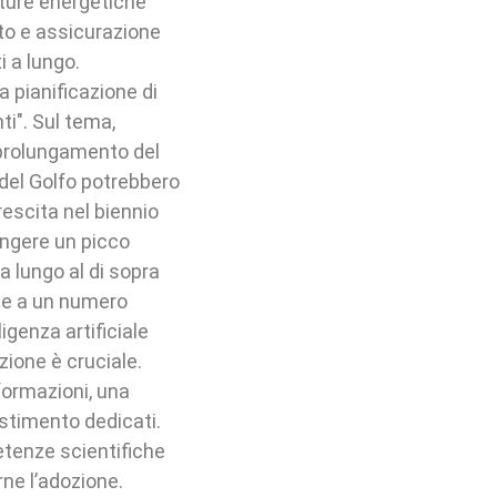
utture energetiche
rto e assicurazione
i a lungo.
a pianificazione di
ti". Sul tema,
 prolungamento del
e del Golfo potrebbero
escita nel biennio
ungere un picco
a lungo al di sopra
tte a un numero
igenza artificiale
zione è cruciale.
nformazioni, una
estimento dedicati.
etenze scientifiche
rne l’adozione.