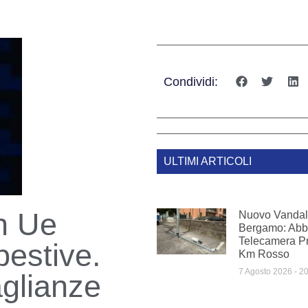
Condividi:
ULTIMI ARTICOLI
In Ue
Nuovo Vandal
Bergamo: Abba
Telecamera Pr
pestive.
Km Rosso
7 Agosto 2026
20
aglianze