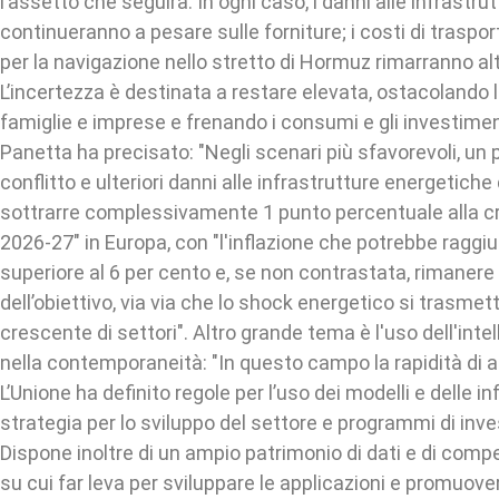
l’assetto che seguirà. In ogni caso, i danni alle infrastr
continueranno a pesare sulle forniture; i costi di traspo
per la navigazione nello stretto di Hormuz rimarranno alt
L’incertezza è destinata a restare elevata, ostacolando l
famiglie e imprese e frenando i consumi e gli investimen
Panetta ha precisato: "Negli scenari più sfavorevoli, un
conflitto e ulteriori danni alle infrastrutture energetich
sottrarre complessivamente 1 punto percentuale alla cr
2026-27" in Europa, con "l'inflazione che potrebbe raggi
superiore al 6 per cento e, se non contrastata, rimanere 
dell’obiettivo, via via che lo shock energetico si trasme
crescente di settori". Altro grande tema è l'uso dell'intell
nella contemporaneità: "In questo campo la rapidità di a
L’Unione ha definito regole per l’uso dei modelli e delle i
strategia per lo sviluppo del settore e programmi di inv
Dispone inoltre di un ampio patrimonio di dati e di comp
su cui far leva per sviluppare le applicazioni e promuove