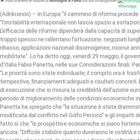
🔔 Vuoi ricevere le notizie di
Montagne & Paesi
sul tuo smartphone?
WhatsAp
(Adnkronos) – In Europa "il cammino di riforma proced
"l'instabilità internazionale non lascia spazio a esitazioni
L’efficacia delle riforme dipenderà dalla capacità di supe
troppo spesso ne rallentano l’attuazione: negoziati lun
ribasso, applicazioni nazionali disomogenee, risorse a
mobilitate". Lo ha detto oggi, venerdì 29 maggio, il gove
d'Italia Fabio Panetta, nelle sue Considerazioni finali. P
"Le priorità sono state individuate; il compito ora è tras
tempestive, finanziamenti adeguati e risultati concreti.
di esecuzione che si misura la credibilità dell’azione eu
periodo di miglioramento delle condizioni economiche in
Panetta ha spiegato che "la situazione è stata dramm
modificata dal conflitto nel Golfo Persico" e gli impatti 
fatto sì che "le prospettive economiche si siano forteme
ancora: "Difficile stabilire quanto dureranno le ostilità e