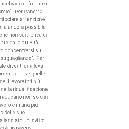
 rischiano di frenare i
nomie". Per Panetta,
articolare attenzione"
n è ancora possibile
one non sarà priva di
nte dalle attività
ro concentrarsi su
isuguaglianze". Per
iale diventi una leva
prese, incluse quelle
e. I lavoratori più
ella riqualificazione
 traducano non solo in
voro e in una più
so delle sue
a lanciato un invito:
nti è un passo