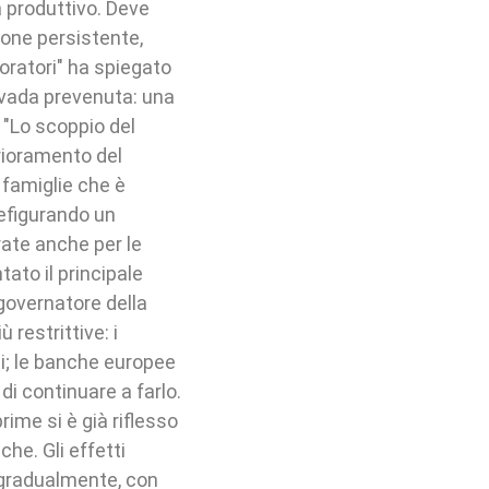
a produttivo. Deve
ione persistente,
voratori" ha spiegato
 vada prevenuta: una
 "Lo scoppio del
rioramento del
 famiglie che è
refigurando un
ate anche per le
ato il principale
 governatore della
 restrittive: i
ti; le banche europee
 di continuare a farlo.
rime si è già riflesso
che. Gli effetti
o gradualmente, con