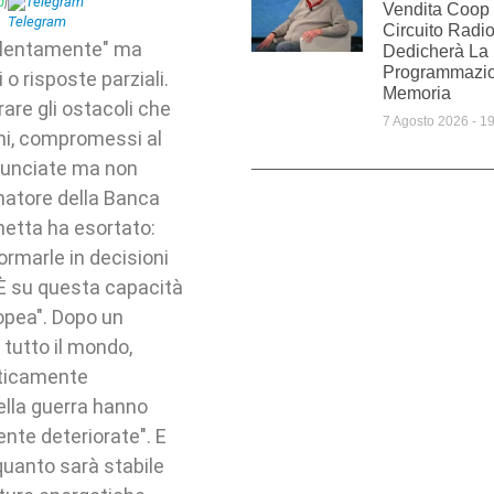
p
|
Telegram
Vendita Coop 
Circuito Radi
e lentamente" ma
Dedicherà La
Programmazio
 o risposte parziali.
Memoria
rare gli ostacoli che
7 Agosto 2026
19
ghi, compromessi al
nnunciate ma non
rnatore della Banca
anetta ha esortato:
formarle in decisioni
 È su questa capacità
ropea". Dopo un
 tutto il mondo,
aticamente
della guerra hanno
nte deteriorate". E
 quanto sarà stabile