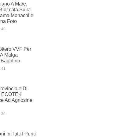
nano A Mare,
Bloccata Sulla
Lama Monachile:
Una Foto
:49
ottero VVF Per
 A Malga
 Bagolino
:41
ovinciale Di
am ECOTEK
ze Ad Agnosine
:39
i In Tutti I Punti