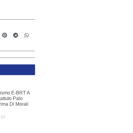
ismo E-BRT A
ttuto Palo
ima Di Morali
:57