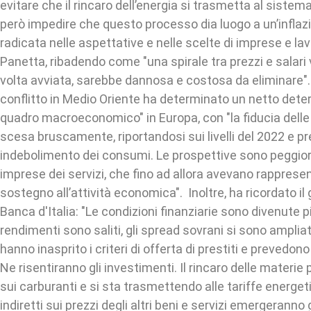
evitare che il rincaro dell’energia si trasmetta al sistem
però impedire che questo processo dia luogo a un’inflaz
radicata nelle aspettative e nelle scelte di imprese e la
Panetta, ribadendo come "una spirale tra prezzi e salari
volta avviata, sarebbe dannosa e costosa da eliminare".
conflitto in Medio Oriente ha determinato un netto dete
quadro macroeconomico" in Europa, con "la fiducia delle
scesa bruscamente, riportandosi sui livelli del 2022 e p
indebolimento dei consumi. Le prospettive sono peggior
imprese dei servizi, che fino ad allora avevano rappresent
sostegno all’attività economica". Inoltre, ha ricordato il
Banca d'Italia: "Le condizioni finanziarie sono divenute più
rendimenti sono saliti, gli spread sovrani si sono amplia
hanno inasprito i criteri di offerta di prestiti e prevedono
Ne risentiranno gli investimenti. Il rincaro delle materie p
sui carburanti e si sta trasmettendo alle tariffe energeti
indiretti sui prezzi degli altri beni e servizi emergerann