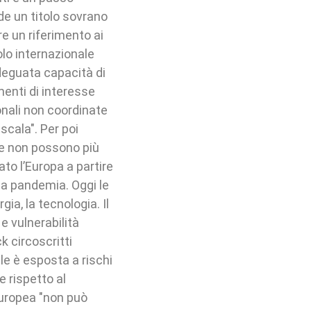
de un titolo sovrano
re un riferimento ai
uolo internazionale
adeguata capacità di
menti di interesse
ionali non coordinate
scala". Per poi
ione non possono più
ato l’Europa a partire
lla pandemia. Oggi le
ia, la tecnologia. Il
 e vulnerabilità
 circoscritti
e è esposta a rischi
e rispetto al
Europea "non può