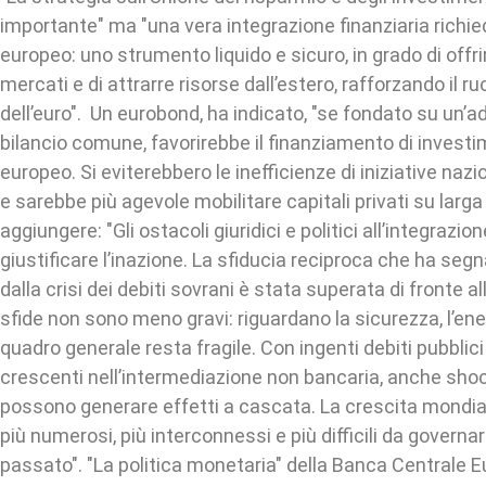
importante" ma "una vera integrazione finanziaria richie
europeo: uno strumento liquido e sicuro, in grado di offri
mercati e di attrarre risorse dall’estero, rafforzando il r
dell’euro". Un eurobond, ha indicato, "se fondato su un’
bilancio comune, favorirebbe il finanziamento di investi
europeo. Si eviterebbero le inefficienze di iniziative naz
e sarebbe più agevole mobilitare capitali privati su larga 
aggiungere: "Gli ostacoli giuridici e politici all’integraz
giustificare l’inazione. La sfiducia reciproca che ha segn
dalla crisi dei debiti sovrani è stata superata di fronte a
sfide non sono meno gravi: riguardano la sicurezza, l’energ
quadro generale resta fragile. Con ingenti debiti pubblici
crescenti nell’intermediazione non bancaria, anche shock
possono generare effetti a cascata. La crescita mondial
più numerosi, più interconnessi e più difficili da governar
passato". "La politica monetaria" della Banca Centrale 