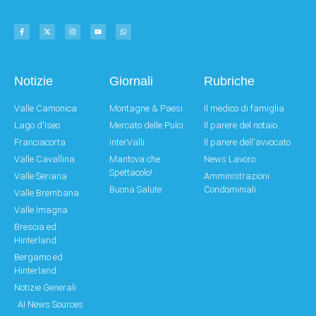
Notizie
Giornali
Rubriche
Valle Camonica
Montagne & Paesi
Il medico di famiglia
Lago d'Iseo
Mercato delle Pulci
Il parere del notaio
Franciacorta
interValli
Il parere dell'avvocato
Valle Cavallina
Mantova che
News Lavoro
Spettacolo!
Valle Seriana
Amministrazioni
Buona Salute
Condominiali
Valle Brembana
Valle Imagna
Brescia ed
Hinterland
Bergamo ed
Hinterland
Notizie Generali
AI News Sources