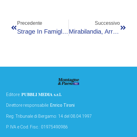
Precedente
Successivo
Strage In Famiglia, Inizia Il Processo. Pm: “Responsabilità Del Marito E Della Coppia”
Mirabilandia, Arriva ‘pizzotto’, Il Food Truck Che Unisce Gusto E Impegno Sociale
PUBBLI MEDIA s.r.l.
Editore:
Direttore responsabile:
Enrico Tironi
Reg: Tribunale di Bergamo: 14 del 08.04.1997
P. IVA e Cod. Fisc.: 01975490986