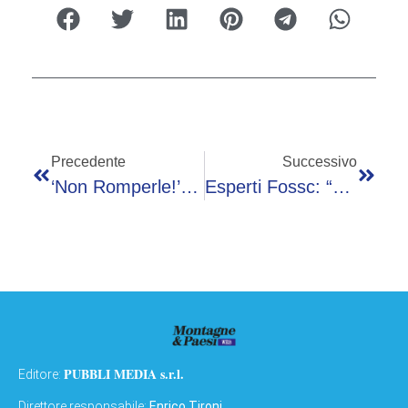
Precedente
Successivo
‘Non Romperle!’, Parte Il Tour Nelle Piazze Italiane Per Il Benessere Di Ossa E Muscoli
Esperti Fossc: “Ai Può Ridurre Del 25% I Costi E Del 40% I Tempi Sviluppo Di Un Farmaco”
PUBBLI MEDIA s.r.l.
Editore:
Direttore responsabile:
Enrico Tironi