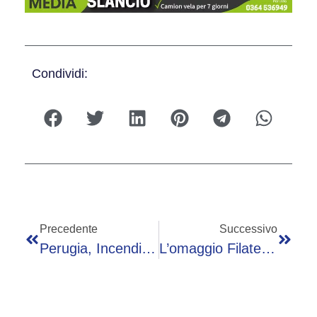
Condividi:
Precedente
Successivo
Perugia, Incendio In Fabbrica Materiali Plastici A Umbertide: Enorme Nuvola Nera
L’omaggio Filatelico Di Poste San Marino A Superman – Un Francobollo Dedicato Al Primo Supereroe DC