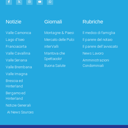
Notizie
Giornali
Rubriche
Valle Camonica
Montagne & Paesi
Il medico di famiglia
Lago d'Iseo
Mercato delle Pulci
Il parere del notaio
Franciacorta
interValli
Il parere dell'avvocato
Valle Cavallina
Mantova che
News Lavoro
Spettacolo!
Valle Seriana
Amministrazioni
Buona Salute
Condominiali
Valle Brembana
Valle Imagna
Brescia ed
Hinterland
Bergamo ed
Hinterland
Notizie Generali
AI News Sources