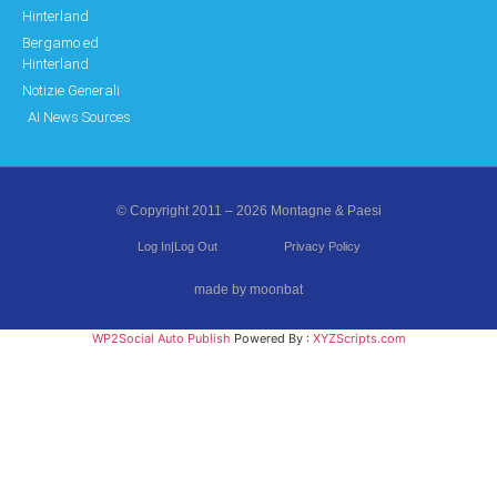
Hinterland
Bergamo ed
Hinterland
Notizie Generali
AI News Sources
© Copyright 2011 – 2026 Montagne & Paesi
Log In|Log Out
Privacy Policy
made by moonbat
WP2Social Auto Publish
Powered By :
XYZScripts.com