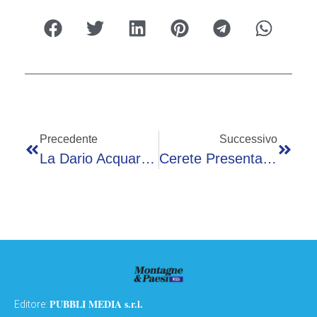
Precedente
Successivo
La Dario Acquaroli Celebra 25 Anni A Iseo (Brescia): Torna La T-Shirt Iconica Del 2001
Cerete Presenta Il Corri Nei Borghi 2026: 19^ Edizione Con Otto Gare In Val Seriana Al Via L’11 Luglio Da Vertova
PUBBLI MEDIA s.r.l.
Editore: