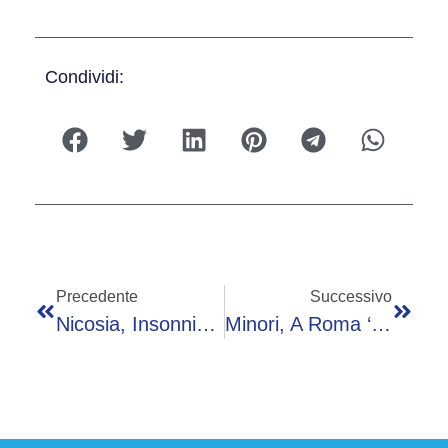
Condividi:
Precedente
Successivo
Nicosia, Insonnia E Oblio: ‘King Marracash’ È Il Racconto Di Un Bambino Che Ce L’ha Fatta
Minori, A Roma ‘Impossibile 2026’: La Biennale Di Save The Children Sui Diritti