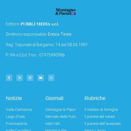
PUBBLI MEDIA s.r.l.
Editore:
Direttore responsabile:
Enrico Tironi
Reg: Tribunale di Bergamo: 14 del 08.04.1997
P. IVA e Cod. Fisc.: 01975490986
Notizie
Giornali
Rubriche
Valle Camonica
Montagne & Paesi
Il medico di famiglia
Lago d'Iseo
Mercato delle Pulci
Il parere del notaio
Franciacorta
interValli
Il parere dell'avvocato
Valle Cavallina
Mantova che
News Lavoro