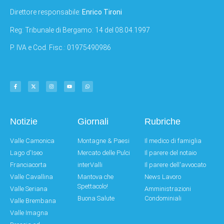
Direttore responsabile:
Enrico Tironi
Reg: Tribunale di Bergamo: 14 del 08.04.1997
P. IVA e Cod. Fisc.: 01975490986
Notizie
Giornali
Rubriche
Valle Camonica
Montagne & Paesi
Il medico di famiglia
Lago d'Iseo
Mercato delle Pulci
Il parere del notaio
Franciacorta
interValli
Il parere dell'avvocato
Valle Cavallina
Mantova che
News Lavoro
Spettacolo!
Valle Seriana
Amministrazioni
Buona Salute
Condominiali
Valle Brembana
Valle Imagna