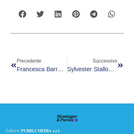
Precedente
Successivo
Francesca Barra Lascia ‘4 Di Sera Weekend’, L’annuncio: “La Mia Famiglia Ha Bisogno Di Me”
Sylvester Stallone Compie 80 Anni, Dall’Adriana Di Rocky Al Vietnam Di Rambo: Tutte Le Sue Scene Cult
PUBBLI MEDIA s.r.l.
Editore: