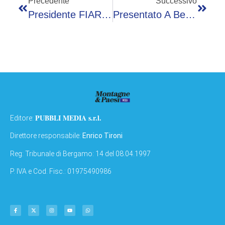
Precedente
Successivo
Presidente FIARC Bergamo Roberto Nespoli Eletto Nella Presidenza Nazionale A Roma
Presentato A Bergamo Il Nuovo Volume Del Museo Delle Storie Con Garibaldi, Oggetti E Storie Dei Volontari Della Città Dei Mille
PUBBLI MEDIA s.r.l.
Editore:
Direttore responsabile:
Enrico Tironi
Reg: Tribunale di Bergamo: 14 del 08.04.1997
P. IVA e Cod. Fisc.: 01975490986