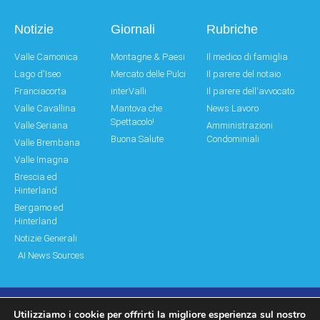
Notizie
Giornali
Rubriche
Valle Camonica
Montagne & Paesi
Il medico di famiglia
Lago d'Iseo
Mercato delle Pulci
Il parere del notaio
Franciacorta
interValli
Il parere dell'avvocato
Valle Cavallina
Mantova che
News Lavoro
Spettacolo!
Valle Seriana
Amministrazioni
Buona Salute
Condominiali
Valle Brembana
Valle Imagna
Brescia ed
Hinterland
Bergamo ed
Hinterland
Notizie Generali
AI News Sources
Utilizziamo i cookie per offrirti la migliore esperienza sul nostro
© Copyright 2011 – 2026 Montagne & Paesi