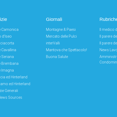
izie
Giornali
Rubrich
e Camonica
Montagne & Paesi
Il medico d
 d'Iseo
Mercato delle Pulci
Il parere d
ciacorta
interValli
Il parere d
e Cavallina
Mantova che Spettacolo!
News Lav
e Seriana
Buona Salute
Amministr
Condomini
e Brembana
e Imagna
cia ed Hinterland
amo ed Hinterland
zie Generali
News Sources