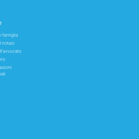
e
i famiglia
el notaio
ell'avvocato
oro
azioni
ali