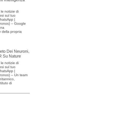
le notizie di
si sul tuo
hatsApp |
ronos) – Google
una
 della propria
reto Dei Neuroni,
R Su Nature
le notizie di
si sul tuo
hatsApp |
ronos) – Un team
britannico,
ituto di