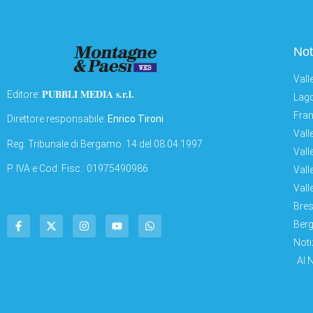
Not
Vall
PUBBLI MEDIA s.r.l.
Editore:
Lago
Fran
Direttore responsabile:
Enrico Tironi
Vall
Reg: Tribunale di Bergamo: 14 del 08.04.1997
Vall
P. IVA e Cod. Fisc.: 01975490986
Vall
Vall
Bres
Berg
Noti
AI 