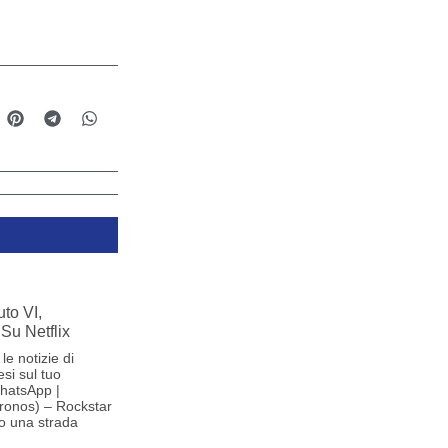
to VI,
Su Netflix
le notizie di
si sul tuo
hatsApp |
ronos) – Rockstar
o una strada