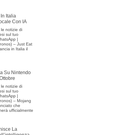
In Italia
Vocale Con IA
le notizie di
si sul tuo
hatsApp |
onos) – Just Eat
cia in Italia il
iva Su Nintendo
 Ottobre
le notizie di
si sul tuo
hatsApp |
ronos) – Mojang
nciato che
herà ufficialmente
nisce La
l’intelligenza