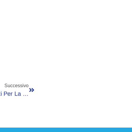
Successivo
Botteghe Storiche, 61 Nuovi Riconoscimenti Per La Provincia Di Bergamo