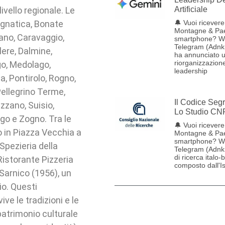
ivello regionale. Le
Artificiale
agnatica, Bonate
🔔 Vuoi ricevere 
Montagne & Pae
ano, Caravaggio,
smartphone? W
Telegram (Adnk
lere, Dalmine,
ha annunciato 
riorganizzazione
go, Medolago,
leadership
, Pontirolo, Rogno,
ellegrino Terme,
Il Codice Seg
zzano, Suisio,
Lo Studio CN
ngo e Zogno. Tra le
🔔 Vuoi ricevere 
 in Piazza Vecchia a
Montagne & Pae
smartphone? W
Spezieria della
Telegram (Adnk
di ricerca italo-
 Ristorante Pizzeria
composto dall'Ist
 Sarnico (1956), un
io. Questi
e le tradizioni e le
 patrimonio culturale