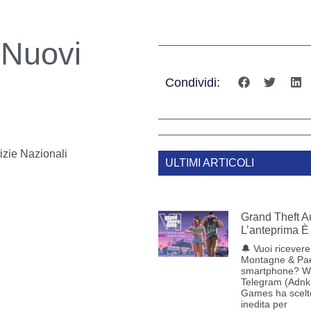
 Nuovi
Condividi:
izie Nazionali
ULTIMI ARTICOLI
Grand Theft Au
L’anteprima È 
🔔 Vuoi ricevere 
Montagne & Pae
smartphone? W
Telegram (Adnk
Games ha scelt
inedita per