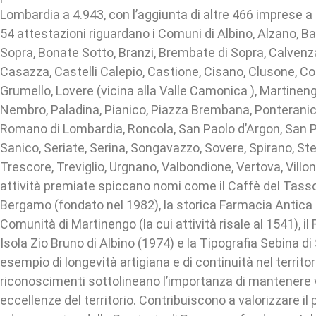
Lombardia a 4.943, con l’aggiunta di altre 466 imprese a l
54 attestazioni riguardano i Comuni di Albino, Alzano, B
Sopra, Bonate Sotto, Branzi, Brembate di Sopra, Calvenz
Casazza, Castelli Calepio, Castione, Cisano, Clusone, Co
Grumello, Lovere (vicina alla Valle Camonica ), Martinen
Nembro, Paladina, Pianico, Piazza Brembana, Ponteranica
Romano di Lombardia, Roncola, San Paolo d’Argon, San P
Sanico, Seriate, Serina, Songavazzo, Sovere, Spirano, Ste
Trescore, Treviglio, Urgnano, Valbondione, Vertova, Villo
attività premiate spiccano nomi come il Caffè del Tasso
Bergamo (fondato nel 1982), la storica Farmacia Antica 
Comunità di Martinengo (la cui attività risale al 1541), il
Isola Zio Bruno di Albino (1974) e la Tipografia Sebina di
esempio di longevità artigiana e di continuità nel territor
riconoscimenti sottolineano l’importanza di mantenere viv
eccellenze del territorio. Contribuiscono a valorizzare il