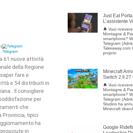
Just Eat Porta 
L’assistente 
🔔 Vuoi ricevere 
Montagne & Pae
smartphone? W
Telegram (Adnkr
p
|
Telegram
Takeaway.com lan
proprio
a 61 nuove attività
ionale della Regione
Minecraft Arr
 saper fare e
Switch 2 Il 27
tà e 54 distribuiti in
🔔 Vuoi ricevere 
Montagne & Pae
iana . Il consigliere
smartphone? W
 soddisfazione per
Telegram (Adnk
Studios ha annu
zzamenti che
Minecraft sbarc
 Provincia, tipici
o aggiornamento ha
Google Ridefi
conosciute in
Leadership Del