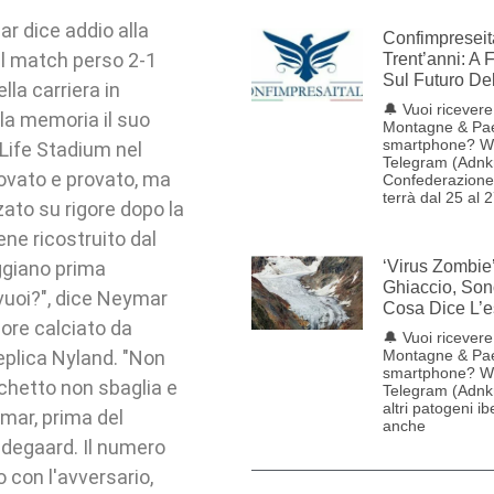
ar dice addio alla
Confimpreseit
nel match perso 2-1
Trent’anni: A 
Sul Futuro De
lla carriera in
🔔 Vuoi ricevere 
alla memoria il suo
Montagne & Pae
smartphone? W
tLife Stadium nel
Telegram (Adnk
provato e provato, ma
Confederazione 
terrà dal 25 al 
izzato su rigore dopo la
iene ricostruito dal
ggiano prima
‘Virus Zombie
Ghiaccio, Son
 vuoi?", dice Neymar
Cosa Dice L’e
gore calciato da
🔔 Vuoi ricevere 
replica Nyland. "Non
Montagne & Pae
smartphone? W
schetto non sbaglia e
Telegram (Adnkr
altri patogeni ib
ymar, prima del
anche
Odegaard. Il numero
 con l'avversario,