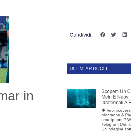
Condividi:
ULTIMI ARTICOLI
mar in
Scoperti Un C
Metri E Nuovi
Idrotermali A
🔔 Vuoi ricevere 
Montagne & Pae
smartphone? W
Telegram (Adnk
Un'indagine sot