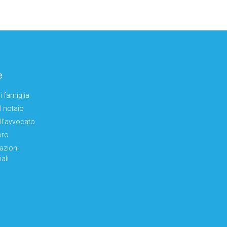
e
i famiglia
el notaio
ell'avvocato
oro
azioni
ali