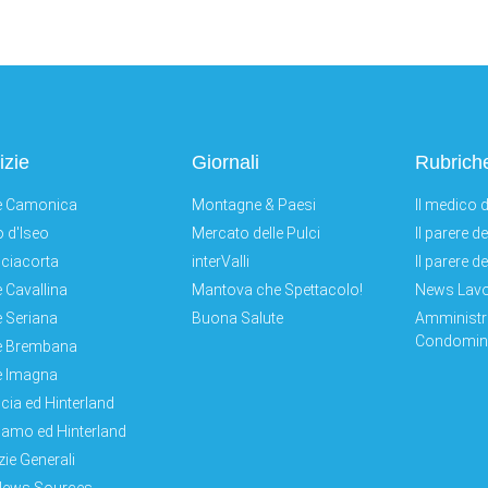
izie
Giornali
Rubrich
e Camonica
Montagne & Paesi
Il medico d
 d'Iseo
Mercato delle Pulci
Il parere d
ciacorta
interValli
Il parere d
e Cavallina
Mantova che Spettacolo!
News Lav
e Seriana
Buona Salute
Amministr
Condomini
e Brembana
e Imagna
cia ed Hinterland
amo ed Hinterland
zie Generali