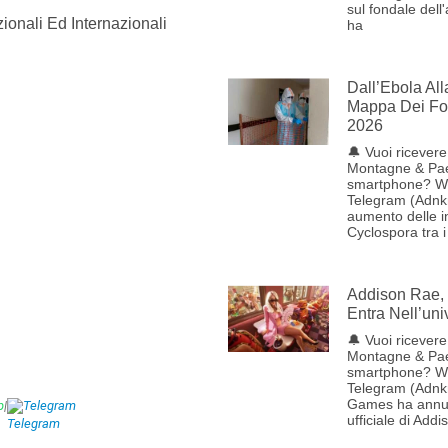
sul fondale dell
ionali Ed Internazionali
ha
Dall’Ebola Al
Mappa Dei Foc
2026
🔔 Vuoi ricevere 
Montagne & Pae
smartphone? W
Telegram (Adnk
aumento delle i
Cyclospora tra i
Addison Rae, 
Entra Nell’uni
🔔 Vuoi ricevere 
Montagne & Pae
smartphone? W
Telegram (Adnk
Games ha annun
p
|
Telegram
ufficiale di Addi