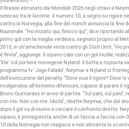
(Adnkronos) –
Il Brasile eliminato dai Mondiali 2026 negli ottavi e Neym
selecao tra le lacrime. Il numero 10, a segno su rigore 
contro la Norvegia, alla fine del match annuncia la fine de
Nazionale. "Ho iniziato qui, finisco qui", dice riportando 
primo gol con la maglia verdeoro, segnato proprio al Me
2010, in un'amichevole vinta contro gli Stati Uniti. "Ho 
è finita", aggiunge. Il sipario cala con un gol inutile, real
'lite' col portiere norvegese Nyland. Il botta e risposta v
programma tv 'Jogo Falado'. Neymar e Nyland si fronte
dell'esecuzione del penalty. "Dove vuoi il rigore? Dove lo
rivolgendosi all'estremo difensore, capace di parare il ri
Bruno Guimaraes in avvio di partita. "Sul palo, sul palo", 
con me. Non con me. Idiota", ribatte Neymar, che dal di
dopo il gol va di nuovo a cercare il confronto diretto. Ne
sipario, è protagonista anche di un faccia a faccia con 
10 della Norvegia non reagisce e non alimenta lo scontro