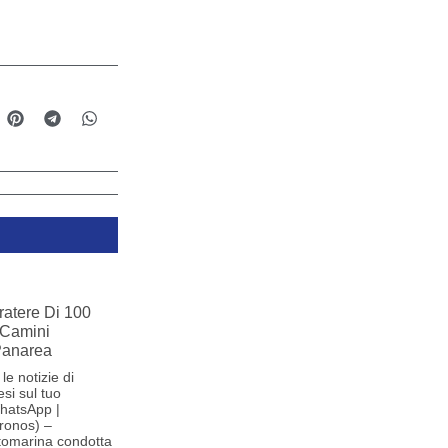
ratere Di 100
 Camini
 Panarea
le notizie di
si sul tuo
hatsApp |
ronos) –
tomarina condotta