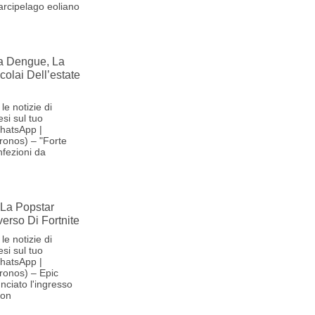
'arcipelago eoliano
la Dengue, La
olai Dell’estate
le notizie di
si sul tuo
hatsApp |
ronos) – "Forte
nfezioni da
La Popstar
verso Di Fortnite
le notizie di
si sul tuo
hatsApp |
ronos) – Epic
ciato l'ingresso
son