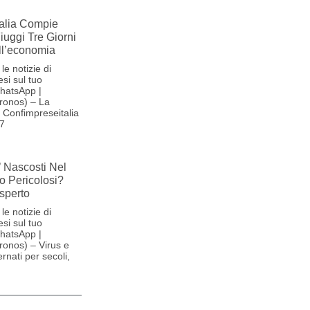
alia Compie
Fiuggi Tre Giorni
ll’economia
le notizie di
si sul tuo
hatsApp |
ronos) – La
Confimpreseitalia
27
’ Nascosti Nel
o Pericolosi?
sperto
le notizie di
si sul tuo
hatsApp |
onos) – Virus e
ernati per secoli,