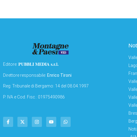
Not
Vall
PUBBLI MEDIA s.r.l.
Editore:
Lago
Fran
Direttore responsabile:
Enrico Tironi
Vall
Reg: Tribunale di Bergamo: 14 del 08.04.1997
Vall
P. IVA e Cod. Fisc.: 01975490986
Vall
Vall
Bres
Berg
Noti