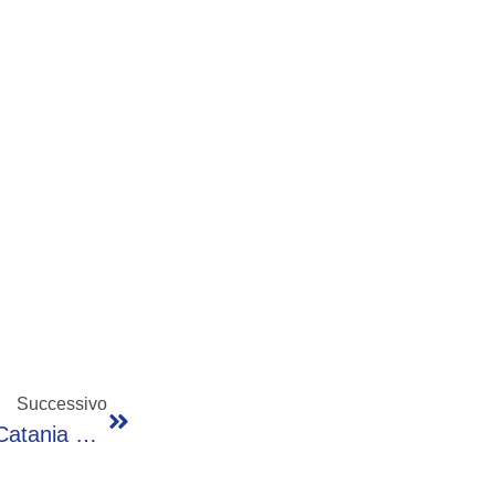
Successivo
Nube Di Cenere Sull’Etna, All’aeroporto Di Catania Sospese Le Attività Di Volo