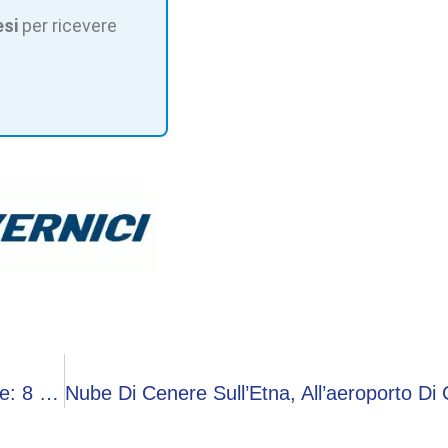
esi
per ricevere
Ucraina, Missili Della Russia Su Kiev Nella Notte: 8 Morti