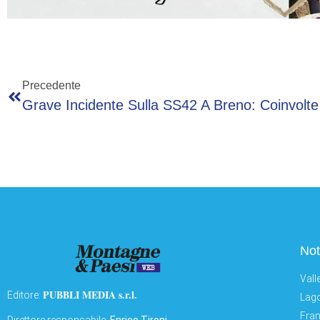
Precedente
Not
Vall
PUBBLI MEDIA s.r.l.
Editore:
Lago
Fran