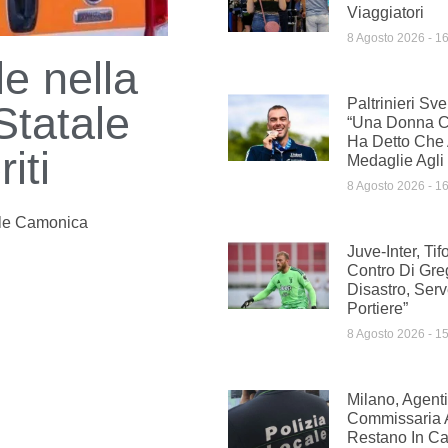
Viaggiatori
8 Agosto 2026
16
e nella
Paltrinieri Sv
Statale
“Una Donna Co
Ha Detto Che 
iti
Medaglie Agli
8 Agosto 2026
16
le Camonica
Juve-Inter, Ti
Contro Di Gre
Disastro, Ser
Portiere”
8 Agosto 2026
15
Milano, Agenti
Commissaria A
Restano In Car