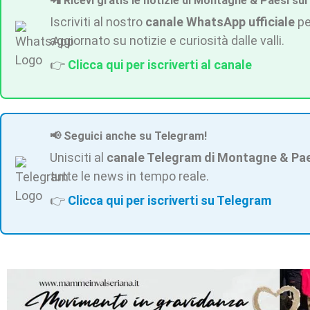
📲 Ricevi gratis le notizie di Montagne & Paesi sul
Iscriviti al nostro
canale WhatsApp ufficiale
pe
aggiornato su notizie e curiosità dalle valli.
👉
Clicca qui per iscriverti al canale
📢 Seguici anche su Telegram!
Unisciti al
canale Telegram di Montagne & Pa
tutte le news in tempo reale.
👉
Clicca qui per iscriverti su Telegram