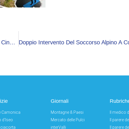
Grave Incidente Sulla SS42 A Breno: Coinvolte Cinque Persone, In Volo Anche L’elisoccorso
izie
Giornali
Rubrich
e Camonica
Montagne & Paesi
Il medico d
 d'Iseo
Mercato delle Pulci
Il parere d
ciacorta
interValli
Il parere d