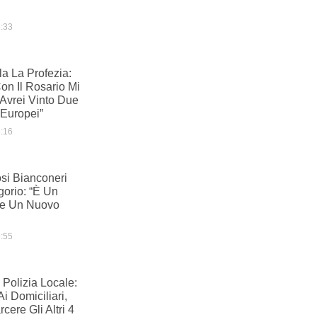
:33
ela La Profezia:
n Il Rosario Mi
Avrei Vinto Due
 Europei”
:16
fosi Bianconeri
gorio: “È Un
ve Un Nuovo
:55
 Polizia Locale:
i Domiciliari,
cere Gli Altri 4