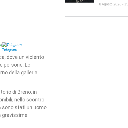
8 Agosto 2026
15
p
|
Telegram
ca, dove un violento
ue persone. Lo
rno della galleria
orio di Breno, in
nibili, nello scontro
ta sono stati un uomo
le gravissime