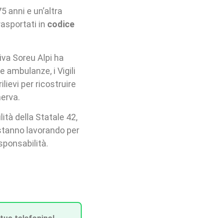
5 anni e un’altra
rasportati in
codice
iva Soreu Alpi ha
 ambulanze, i Vigili
lievi per ricostruire
nerva.
ità della Statale 42,
 stanno lavorando per
sponsabilità.