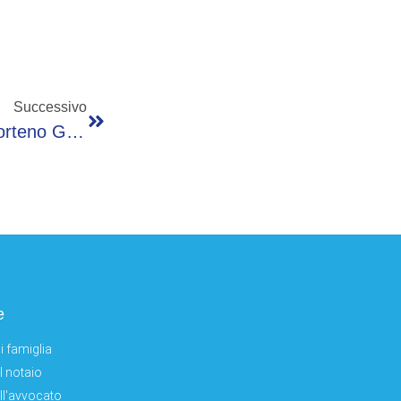
Successivo
Doppio Intervento Del Soccorso Alpino A Corteno Golgi E Casto: Due Persone Recuperate E Portate In Ospedale
e
i famiglia
el notaio
ell'avvocato