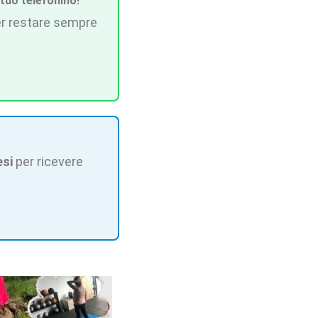
 tuo telefonino!
r restare sempre
esi
per ricevere