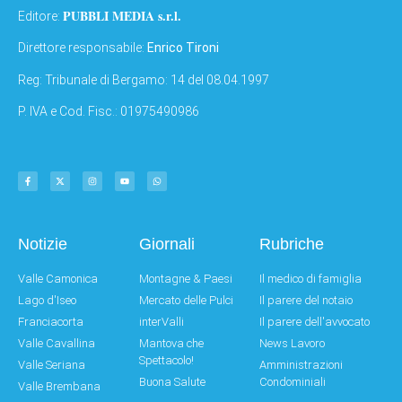
PUBBLI MEDIA s.r.l.
Editore:
Direttore responsabile:
Enrico Tironi
Reg: Tribunale di Bergamo: 14 del 08.04.1997
P. IVA e Cod. Fisc.: 01975490986
Notizie
Giornali
Rubriche
Valle Camonica
Montagne & Paesi
Il medico di famiglia
Lago d'Iseo
Mercato delle Pulci
Il parere del notaio
Franciacorta
interValli
Il parere dell'avvocato
Valle Cavallina
Mantova che
News Lavoro
Spettacolo!
Valle Seriana
Amministrazioni
Buona Salute
Condominiali
Valle Brembana