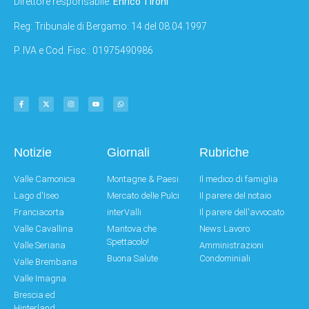
Direttore responsabile:
Enrico Tironi
Reg: Tribunale di Bergamo: 14 del 08.04.1997
P. IVA e Cod. Fisc.: 01975490986
Notizie
Giornali
Rubriche
Valle Camonica
Montagne & Paesi
Il medico di famiglia
Lago d'Iseo
Mercato delle Pulci
Il parere del notaio
Franciacorta
interValli
Il parere dell'avvocato
Valle Cavallina
Mantova che
News Lavoro
Spettacolo!
Valle Seriana
Amministrazioni
Buona Salute
Condominiali
Valle Brembana
Valle Imagna
Brescia ed
Hinterland