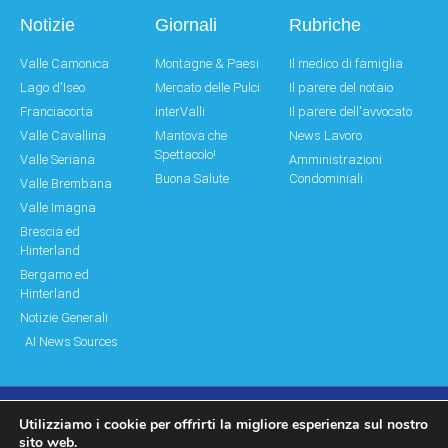
Notizie
Giornali
Rubriche
Valle Camonica
Montagne & Paesi
Il medico di famiglia
Lago d'Iseo
Mercato delle Pulci
Il parere del notaio
Franciacorta
interValli
Il parere dell'avvocato
Valle Cavallina
Mantova che
News Lavoro
Spettacolo!
Valle Seriana
Amministrazioni
Buona Salute
Condominiali
Valle Brembana
Valle Imagna
Brescia ed
Hinterland
Bergamo ed
Hinterland
Notizie Generali
AI News Sources
Utilizziamo i cookie per offrirti la migliore esperienza sul nostro
© Copyright 2011 – 2026 Montagne & Paesi
sito web.