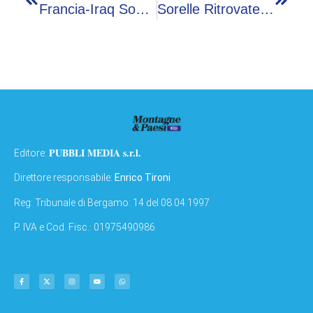
Francia-Iraq Sospesa, Pericolo Fulmini A Philadelphia
Sorelle Ritrovate A Formia: “Chiuse In Una Stanza Per Due Settimane”. Dalle Indagini Alla Svolta
PUBBLI MEDIA s.r.l.
Editore:
Direttore responsabile:
Enrico Tironi
Reg: Tribunale di Bergamo: 14 del 08.04.1997
P. IVA e Cod. Fisc.: 01975490986